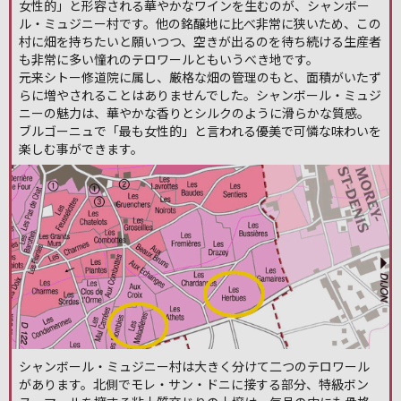
女性的」と形容される華やかなワインを生むのが、シャンボー
ル・ミュジニー村です。他の銘醸地に比べ非常に狭いため、この
村に畑を持ちたいと願いつつ、空きが出るのを待ち続ける生産者
も非常に多い憧れのテロワールともいうべき地です。
元来シトー修道院に属し、厳格な畑の管理のもと、面積がいたず
らに増やされることはありませんでした。シャンボール・ミュジ
ニーの魅力は、華やかな香りとシルクのように滑らかな質感。
ブルゴーニュで「最も女性的」と言われる優美で可憐な味わいを
楽しむ事ができます。
シャンボール・ミュジニー村は大きく分けて二つのテロワール
があります。北側でモレ・サン・ドニに接する部分、特級ボン