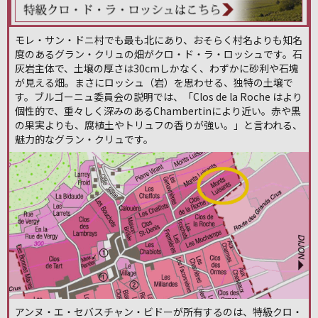
モレ・サン・ドニ村でも最も北にあり、おそらく村名よりも知名
度のあるグラン・クリュの畑がクロ・ド・ラ・ロッシュです。石
灰岩主体で、土壌の厚さは30cmしかなく、わずかに砂利や石塊
が見える畑。まさにロッシュ（岩）を思わせる、独特の土壌で
す。ブルゴーニュ委員会の説明では、「Clos de la Roche はより
個性的で、重々しく深みのあるChambertinにより近い。赤や黒
の果実よりも、腐植土やトリュフの香りが強い。」と言われる、
魅力的なグラン・クリュです。
アンヌ・エ・セバスチャン・ビドーが所有するのは、特級クロ・