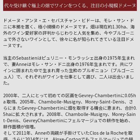
ドメーヌ・アンヌ・エ・セバスチャン・ビドーは、モレ・サン・ド
ニに本拠を置く、極小規模のドメーヌです。畑は現在約1.30ha、海
外のワイン愛好家の評判からじわりと人気を集め、今やブルゴーニ
ュで外さないワインとして、徐々に名が知られてきている注目ドメ
ーヌです。
当主のSebastienはピュリニー・モンラッシェ出身の1975年生まれ
で、妻Anneはモレ・サン・ドニ出身の1976年生まれです。共にワ
インに囲まれた中で生まれ育った生粋のブルギニョン（ブルゴーニ
ュ人）で、それぞれがワインを仕事として選び、二人は出会いまし
た。
2000年、二人にとって初めての区画をGevrey-Chambertinに0.05h
a 取得。2005年、Chambolle-Musigny、Morey-Saint-Denis、さ
らにま たGevrey-Chambertinに畑を取得する機会に恵まれ、合計0.
5haに拡 大されます。2008年、Chambolle-Musigny、Morey-Sain
t-Denis、GevreyChambertinにフェルマージュでの耕作を始め、
耕作面積が倍増。
そして2011年、Anneの両親が手掛けていたClos de la Rocheを取
得。さらに2014年には、Aloxe-Cortonでもフェルマージュでの耕