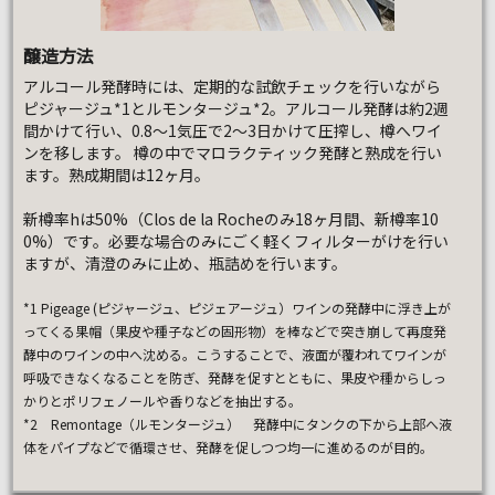
醸造方法
アルコール発酵時には、定期的な試飲チェックを行いながら
ピジャージュ*1とルモンタージュ*2。アルコール発酵は約2週
間かけて行い、0.8～1気圧で2～3日かけて圧搾し、樽へワイ
ンを移します。 樽の中でマロラクティック発酵と熟成を行い
ます。熟成期間は12ヶ月。
新樽率hは50%（Clos de la Rocheのみ18ヶ月間、新樽率10
0%）です。必要な場合のみにごく軽くフィルターがけを行い
ますが、清澄のみに止め、瓶詰めを行います。
*1 Pigeage (ピジャージュ、ピジェアージュ）ワインの発酵中に浮き上が
ってくる果帽（果皮や種子などの固形物）を棒などで突き崩して再度発
酵中のワインの中へ沈める。こうすることで、液面が覆われてワインが
呼吸できなくなることを防ぎ、発酵を促すとともに、果皮や種からしっ
かりとポリフェノールや香りなどを抽出する。
*2 Remontage（ルモンタージュ） 発酵中にタンクの下から上部へ液
体をパイプなどで循環させ、発酵を促しつつ均一に進めるのが目的。