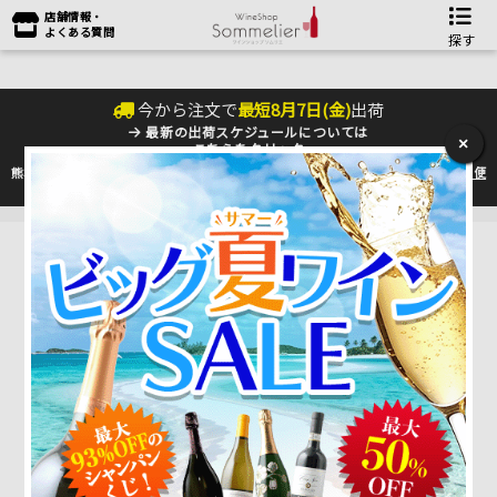
店舗情報・
よくある質問
探す
今から注文で
最短
8
月
7
日(
金
)
出荷
最新の出荷スケジュールについては
×
こちらをクリック
熊本地震の影響により九州への配送に遅れが生じております。最新情報は
佐川急便
のHP
をご確認下さい。