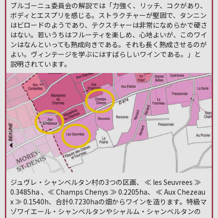
ブルゴーニュ委員会の解説では「力強く、リッチ、コクがあり、
ボディとエスプリを感じる。ストラクチャーが堅固で、タンニン
はビロードのようであり、テクスチャーは非常になめらかで硬さ
はない。若いうちはフルーティを楽しめ、心地よいが、このワイ
ンはなんといっても熟成向きである。それも長く熟成させるのが
よい。ヴィンテージを学ぶにはすばらしいワインである。」と
説明されています。
ジュヴレ・シャンベルタン村の3つの区画、 ≪ les Seuvrees ≫
0.3485ha 、≪ Champs Chenys ≫ 0.2205ha、 ≪ Aux Chezeau
x ≫ 0.1540h、合計0.7230haの畑からワインを造ります。特級マ
ゾワイエール・シャンベルタンやシャルム・シャンベルタンの