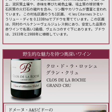
土、泥灰質土壌や、赤味を帯びた褐色土壌、珪土質の球状塊や
石灰質の火打石の破片を含み、リン酸やカリウムが豊富と言われ
ています。 この村名区画のうち1区画、 ≪ les Citernes ≫とい
うリュー・ディを 0.1338haでブドウを育てています。この区画
は、同村のペルナン＝ヴェルジュレス側にあり、安定した品質の
赤ワインで名高い1級畑、ヴェルコのすぐ下にあります。ブドウ
は、1933年と1988年に植樹しています。