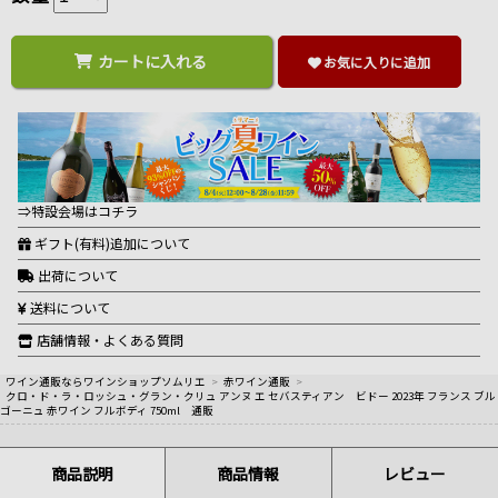
カートに入れる
お気に入りに追加
⇒特設会場はコチラ
ギフト(有料)追加について
出荷について
送料について
店舗情報・よくある質問
ワイン通販ならワインショップソムリエ
>
赤ワイン通販
>
クロ・ド・ラ・ロッシュ・グラン・クリュ アンヌ エ セバスティアン ビドー 2023年 フランス ブル
ゴーニュ 赤ワイン フルボディ 750ml 通販
商品説明
商品情報
レビュー