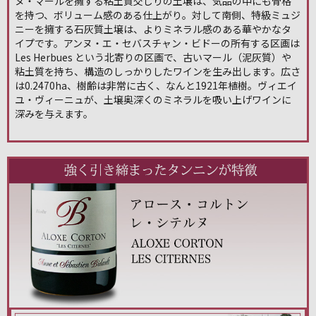
ヌ・マールを擁する粘土質交じりの土壌は、気品の中にも骨格
を持つ、ボリューム感のある仕上がり。対して南側、特級ミュジ
ニーを擁する石灰質土壌は、よりミネラル感のある華やかなタ
イプです。アンヌ・エ・セバスチャン・ビドーの所有する区画は
Les Herbues という北寄りの区画で、古いマール（泥灰質）や
粘土質を持ち、構造のしっかりしたワインを生み出します。広さ
は0.2470ha、樹齢は非常に古く、なんと1921年植樹。ヴィエイ
ユ・ヴィーニュが、土壌奥深くのミネラルを吸い上げワインに
深みを与えます。