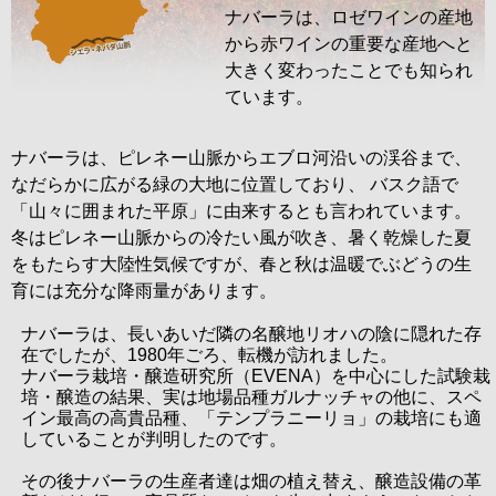
ナバーラは、ロゼワインの産地
から赤ワインの重要な産地へと
大きく変わったことでも知られ
ています。
ナバーラは、ピレネー山脈からエブロ河沿いの渓谷まで、
なだらかに広がる緑の大地に位置しており、 バスク語で
「山々に囲まれた平原」に由来するとも言われています。
冬はピレネー山脈からの冷たい風が吹き、暑く乾燥した夏
をもたらす大陸性気候ですが、春と秋は温暖でぶどうの生
育には充分な降雨量があります。
ナバーラは、長いあいだ隣の名醸地リオハの陰に隠れた存
在でしたが、1980年ごろ、転機が訪れました。
ナバーラ栽培・醸造研究所（EVENA）を中心にした試験栽
培・醸造の結果、実は地場品種ガルナッチャの他に、スペ
イン最高の高貴品種、「テンプラニーリョ」の栽培にも適
していることが判明したのです。
その後ナバーラの生産者達は畑の植え替え、醸造設備の革