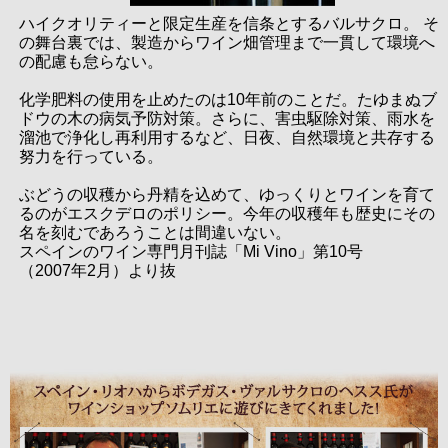
ハイクオリティーと限定生産を信条とするバルサクロ。 そ
の舞台裏では、製造からワイン畑管理まで一貫して環境へ
の配慮も怠らない。
化学肥料の使用を止めたのは10年前のことだ。たゆまぬブ
ドウの木の病気予防対策。さらに、害虫駆除対策、雨水を
溜池で浄化し再利用するなど、日夜、自然環境と共存する
努力を行っている。
ぶどうの収穫から丹精を込めて、ゆっくりとワインを育て
るのがエスクデロのポリシー。今年の収穫年も歴史にその
名を刻むであろうことは間違いない。
スペインのワイン専門月刊誌「Mi Vino」第10号
（2007年2月）より抜