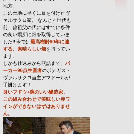
地方。
この土地に早くに目を付けたヴ
ァルサクロ家。 なんと４世代も
前、曾祖父の代にはすでに条件
の良い場所に畑を取得していま
した!! 今では
最高樹齢80年に達
する、素晴らしい畑
を持ってい
ます。
しかも仕込みから瓶詰まで、
パ
ーカー96点生産者
のボデガス・
ヴァルサクロ当主アマドールが
手掛けます！
良いブドウ+腕のいい醸造家、
この組み合わせで美味しい赤ワ
インができないはずはありませ
ん。