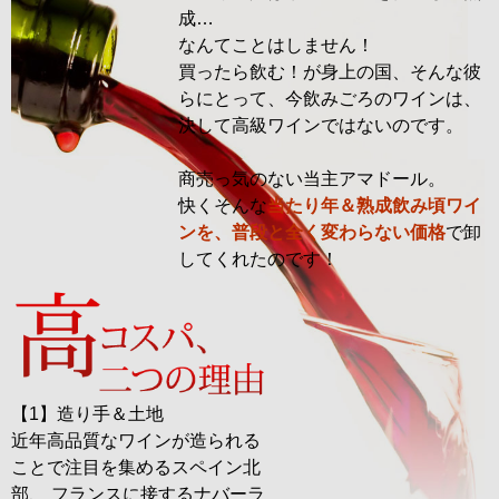
成…
なんてことはしません！
買ったら飲む！が身上の国、そんな彼
らにとって、今飲みごろのワインは、
決して高級ワインではないのです。
商売っ気のない当主アマドール。
快くそんな
当たり年＆熟成飲み頃ワイ
ンを、普段と全く変わらない価格
で卸
してくれたのです！
【1】造り手＆土地
近年高品質なワインが造られる
ことで注目を集めるスペイン北
部、 フランスに接するナバーラ