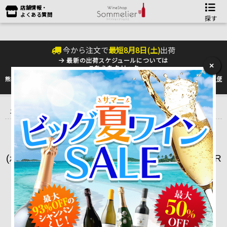
店舗情報・
よくある質問
探す
今から注文で
最短
8
月
8
日(
土
)
出荷
最新の出荷スケジュールについては
×
こちらをクリック
熊本地震の影響により九州への配送に遅れが生じております。最新情報は
佐川急便
のHP
をご確認下さい。
トップ
＞
産地で探す
＞
スペイン
＞
ナバーラ Navarra
＞
ボデガス・
エスクデロ （ナバーラ）
ボデガス・エスクデロ（BODEGAS ESCUDER
O）
(ボデガス・ヴァルサクロ（BODEGAS VALSACR
O) )