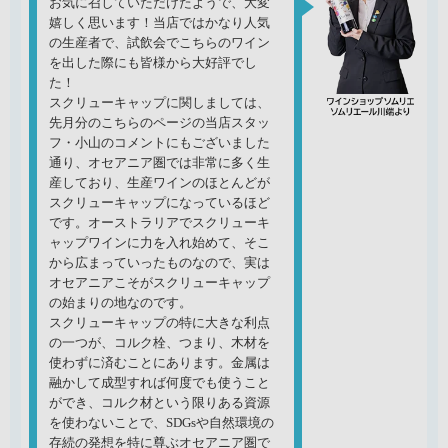
お気に召していただけたようで、大変
嬉しく思います！当店ではかなり人気
の生産者で、試飲会でこちらのワイン
を出した際にも皆様から大好評でし
た！
スクリューキャップに関しましては、
先月分のこちらのページの当店スタッ
フ・小山のコメントにもございました
通り、オセアニア圏では非常に多く生
産しており、生産ワインのほとんどが
スクリューキャップになっているほど
です。オーストラリアでスクリューキ
ャップワインに力を入れ始めて、そこ
から広まっていったものなので、実は
オセアニアこそがスクリューキャップ
の始まりの地なのです。
スクリューキャップの特に大きな利点
の一つが、コルク栓、つまり、木材を
使わずに済むことにあります。金属は
融かして成型すれば何度でも使うこと
ができ、コルク材という限りある資源
を使わないことで、SDGsや自然環境の
存続の発想を特に尊ぶオセアニア圏で