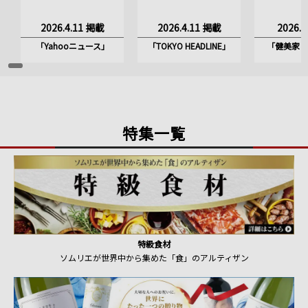
2026.4.11 掲載
2026.4.11 掲載
2026.
「Yahooニュース」
「TOKYO HEADLINE」
「健美家 by
特集一覧
特級食材
ソムリエが世界中から集めた「食」のアルティザン