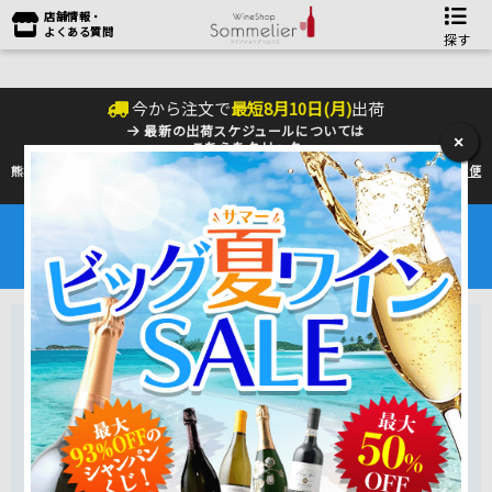
店舗情報・
よくある質問
探す
今から注文で
最短
8
月
10
日(
月
)
出荷
最新の出荷スケジュールについては
×
こちらをクリック
熊本地震の影響により九州への配送に遅れが生じております。最新情報は
佐川急便
のHP
をご確認下さい。
夏季の配送は『クール便』のご利用をお勧めいたします。
ワインは25℃以上で劣化するデリケートな商品です。
6～9月はワインを守るためにも是非ご利用ください。