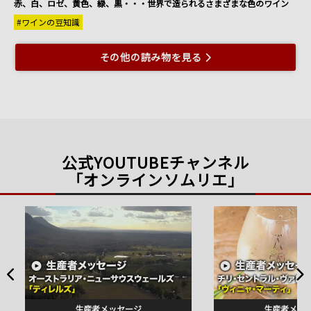
赤、白、ロゼ、黄色、緑、黒・・・世界で造られるさまざまな色のワイン
#ワインの豆知識
その他の読み物を見る
公式YOUTUBEチャンネル
「オンラインソムリエ」
生産者メッセージ
生産者メッ