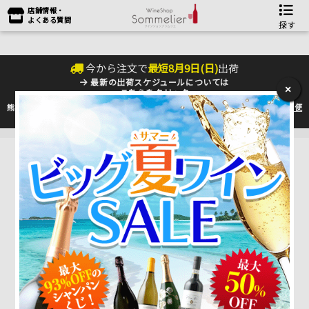
店舗情報・
よくある質問
探す
今から注文で
最短
8
月
9
日(
日
)
出荷
最新の出荷スケジュールについては
×
こちらをクリック
熊本地震の影響により九州への配送に遅れが生じております。最新情報は
佐川急便
のHP
をご確認下さい。