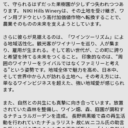
て、守られるはずだった果樹園が少しずつ失われつつあ
ります。 NIKI Hills Wineryは、その土地を受け継ぎ、ワ
イン用ブドウという高付加価値作物へ転換することで、
農業そのものの未来を支えようとしています。
さらに彼らが見据えるのは、「ワインツーリズム」によ
る地域活性化。観光客がワイナリーを巡り、人が集ま
り、雇用が生まれる。そして若い世代が、この町に誇り
と希望を持てる未来をつくること。 印象的なのは、“周
囲のワイナリーをライバルではなくファミリーと考え
る”という姿勢です。地域全体で魅力を高め、日本中、
そして世界中から人が訪れる土地へ。その考え方には、
単なるワインビジネスを超えた、強い地域愛が感じられ
ます。
また、自然との共生にも真摯に向き合っています。放置
されていた森林を整備し、ワイン畑、森、庭園が調和す
るナチュラルガーデンを造成。 長野県黒姫で森の再生活
動を行われていたナチュラリスト 故C.W.ニコル氏の助言