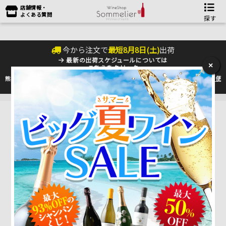
店舗情報・
よくある質問
探す
今から注文で
最短
8
月
8
日(
土
)
出荷
最新の出荷スケジュールについては
×
こちらをクリック
熊本地震の影響により九州への配送に遅れが生じております。最新情報は
佐川急便
のHP
をご確認下さい。