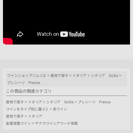
ワインショップソムリエ
>
産地で探す
>
イタリア
>
シチリア Sicilia
>
プレシーソ Preciso
この商品の関連カテゴリ
産地で探す
>
イタリア
>
シチリア Sicilia
>
プレシーソ Preciso
ワインをタイプ別に選ぶ♪
>
赤ワイン
産地で探す
>
イタリア
金賞受賞ワイン
>
サクラワインアワード受賞