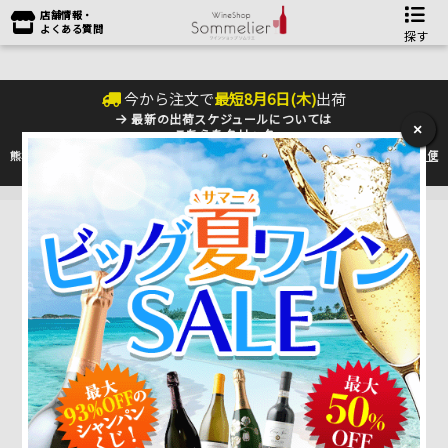
店舗情報・
よくある質問
探す
今から注文で
最短
8
月
6
日(
木
)
出荷
最新の出荷スケジュールについては
×
こちらをクリック
熊本地震の影響により九州への配送に遅れが生じております。最新情報は
佐川急便
のHP
をご確認下さい。