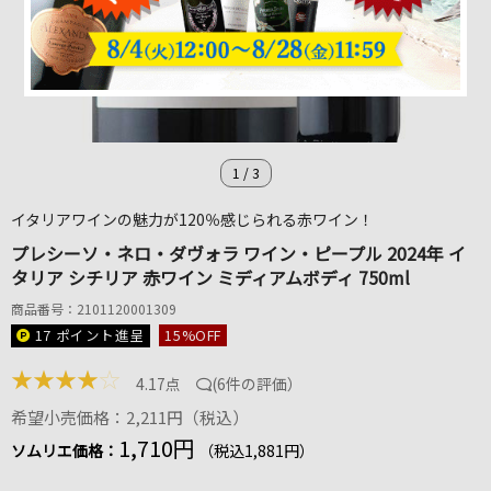
1
/
3
イタリアワインの魅力が120％感じられる赤ワイン！
プレシーソ・ネロ・ダヴォラ ワイン・ピープル 2024年 イ
タリア シチリア 赤ワイン ミディアムボディ 750ml
商品番号：2101120001309
17 ポイント
進呈
15
%OFF
★
★
★
★
☆
4.17点
(
6件の評価
）
希望小売価格：2,211円（税込）
1,710円
ソムリエ価格：
（税込1,881円）