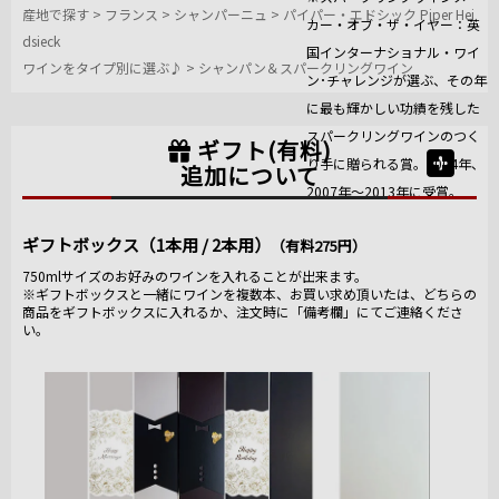
産地で探す
>
フランス
>
シャンパーニュ
>
パイパー・エドシック Piper Hei
カー・オブ・ザ・イヤー：英
dsieck
国インターナショナル・ワイ
ワインをタイプ別に選ぶ♪
>
シャンパン＆スパークリングワイン
ン･チャレンジが選ぶ、その年
に最も輝かしい功績を残した
スパークリングワインのつく
ギフト(有料)
り手に贈られる賞。2004年、
追加について
2007年～2013年に受賞。
ギフトボックス（1本用 / 2本用）
（有料275円）
750mlサイズのお好みのワインを入れることが出来ます。
※ギフトボックスと一緒にワインを複数本、お買い求め頂いたは、どちらの
商品をギフトボックスに入れるか、注文時に「備考欄」にてご連絡くださ
い。