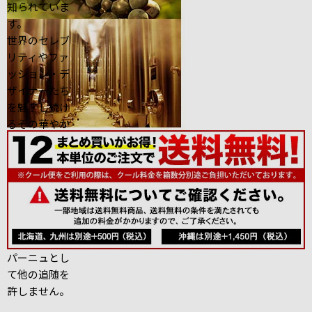
知られていま
す。
世界のセレブ
リティやファ
ッション・デ
ザイナーたち
を魅了し続け
るその華やか
さは、個性的
なクリエイタ
ーとのコラボ
レーションに
も表現されて
おり、 型破り
で粋なシャン
パーニュとし
て他の追随を
許しません。