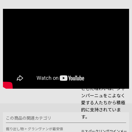
近年ではそのワインの
品質にも注目が集まって
います。
過去8度にわたってスパ
ークリングワインメー
カー・オブ・ザ・イヤ
ーを受賞したワインメ
ーカーのレジス・カミ
ュの手によるその溌剌
とした味わいは、シャ
ンパーニュをこよなく
愛する人たちから積極
的に支持されていま
す。
この商品の関連カテゴリ
掘り出し物
>
グランヴァンが最安値
※スパークリングワインメー