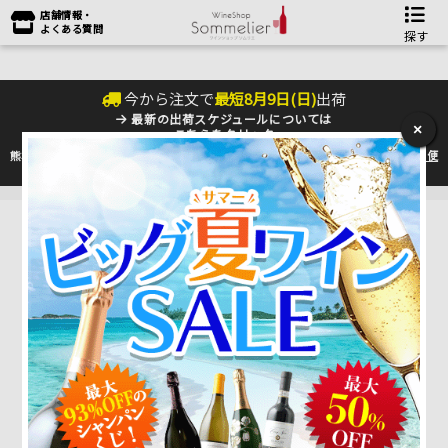
店舗情報・
よくある質問
探す
今から注文で
最短
8
月
9
日(
日
)
出荷
最新の出荷スケジュールについては
×
こちらをクリック
熊本地震の影響により九州への配送に遅れが生じております。最新情報は
佐川急便
のHP
をご確認下さい。