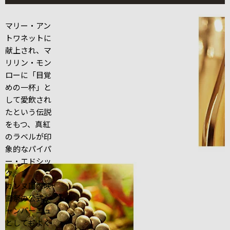
マリー・アン
トワネットに
献上され、マ
リリン・モン
ローに「目覚
めの一杯」と
して愛飲され
たという伝説
をもつ、真紅
のラベルが印
象的なパイパ
ー・エドシッ
ク。
カンヌ国際映
画祭の公式シ
ャンパーニュ
としてもよく