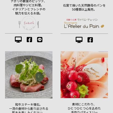
ナポリの薪窯のピッツァ、
肉料理やジビエ料理。
石窯で焼いた天然酵母のパンを
イタリアンとフレンチの
50種類以上販売。
魅力を伝えるお店。
素材にこだわり、
和牛ステーキ懐石。
ひとつひとつ心を込めた
一流の食材から創り出される
手作りパティスリー
匠をお楽しみください。