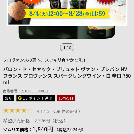
1
/
3
プロヴァンスの恵み、スッキリ爽やかな泡！
バロン・ド・セヤック・ブリュット ヴァン・ブレバン NV
フランス プロヴァンス スパークリングワイン・白 辛口 750
ml
商品番号：2101090000012
品切
18 ポイント
進呈
15
%OFF
★
★
★
★
☆
4.17点
(
6件の評価
）
希望小売価格：2,376円（税込）
1,840円
ソムリエ価格：
（税込2,024円）