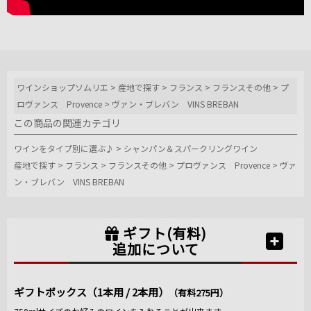
ワインショップソムリエ
>
産地で探す
>
フランス
>
フランスその他
>
プ
ロヴァンス Provence
>
ヴァン・ブレバン VINS BREBAN
この商品の関連カテゴリ
ワインをタイプ別に選ぶ♪
>
シャンパン＆スパークリングワイン
産地で探す
>
フランス
>
フランスその他
>
プロヴァンス Provence
>
ヴァ
ン・ブレバン VINS BREBAN
ギフト(有料)
追加について
ギフトボックス（1本用 / 2本用）
（有料275円）