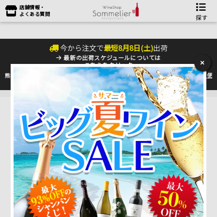
店舗情報・
よくある質問
探す
今から注文で
最短
8
月
8
日(
土
)
出荷
最新の出荷スケジュールについては
×
こちらをクリック
熊本地震の影響により九州への配送に遅れが生じております。最新情報は
佐川急便
のHP
をご確認下さい。