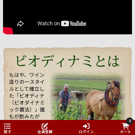
お会いすることができました。
うわさ通りの？！とても楽しい（変わった・・・）方
でしたが、
ワイン醸造に対する自身のフィロソフィ（哲学）を強
く持った志の高い醸造家でした。
今回は、他のお客様もいらっしゃりとても忙しい中私
たちを迎えてくれて、試飲も全部で21種類！もさせて
くれました。 途中で「もう大丈夫ですよ・・・」と言
っても、「これを飲んでくれ」と、どんどんいろいろ
なワインを持ってきてくれてワインや畑や自分の考え
などたくさん話していただきました！
もはや、ワイン
造りの一スタイ
そんな訪問の様子を一部まとめしたのでご覧くださ
ルとして確立し
い。 また動画も撮影したものをほんの少しまとめまし
た「ビオディナ
たのでご一緒にどうぞ。 少しでもマルシャンの熱い思
いが伝わればいいなと思っています。
（ビオダイナミ
ック農法）」誰
もが飲みたが
0
る、ドメーヌ・
ルロワやフィリ
探す
会員登録
ログイン
カート