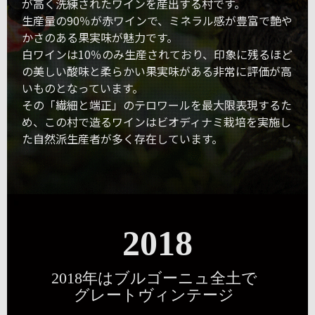
が高く洗練されたワインを産出する村です。
生産量の90％が赤ワインで、ミネラル感が豊富で艶や
かさのある果実味が魅力です。
白ワインは10％のみ生産されており、印象に残るほど
の美しい酸味と柔らかい果実味がある非常に評価が高
いものとなっています。
その「繊細と端正」のテロワールを最大限表現するた
め、この村で造るワインはビオディナミ栽培を実施し
た自然派生産者が多く存在しています。
2018
2018年はブルゴーニュ全土で
グレートヴィンテージ