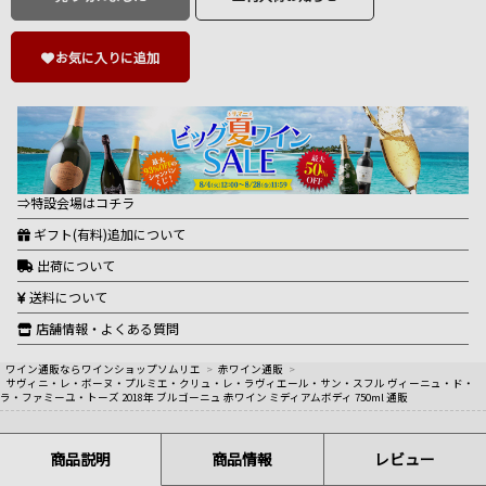
お気に入りに追加
⇒特設会場はコチラ
ギフト(有料)追加について
出荷について
送料について
店舗情報・よくある質問
ワイン通販ならワインショップソムリエ
>
赤ワイン通販
>
サヴィニ・レ・ボーヌ・プルミエ・クリュ・レ・ラヴィエール・サン・スフル ヴィーニュ・ド・
ラ・ファミーユ・トーズ 2018年 ブルゴーニュ 赤ワイン ミディアムボディ 750ml 通販
商品説明
商品情報
レビュー