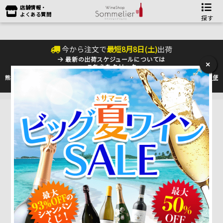
店舗情報・
よくある質問
探す
今から注文で
最短
8
月
8
日(
土
)
出荷
最新の出荷スケジュールについては
×
こちらをクリック
熊本地震の影響により九州への配送に遅れが生じております。最新情報は
佐川急便
のHP
をご確認下さい。