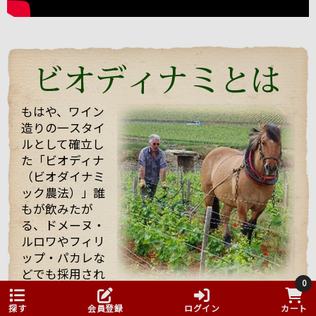
く持った志の高い醸造家でした。
今回は、他のお客様もいらっしゃりとても忙しい中私
たちを迎えてくれて、試飲も全部で21種類！もさせて
くれました。 途中で「もう大丈夫ですよ・・・」と言
っても、「これを飲んでくれ」と、どんどんいろいろ
なワインを持ってきてくれてワインや畑や自分の考え
などたくさん話していただきました！
もはや、ワイン
造りの一スタイ
そんな訪問の様子を一部まとめしたのでご覧くださ
ルとして確立し
い。 また動画も撮影したものをほんの少しまとめまし
た「ビオディナ
たのでご一緒にどうぞ。 少しでもマルシャンの熱い思
いが伝わればいいなと思っています。
（ビオダイナミ
ック農法）」誰
もが飲みたが
る、ドメーヌ・
ルロワやフィリ
ップ・パカレな
どでも採用され
0
ている農法です。 「ビオディナミ」とは農薬や化
まず、着いて初めにマルシャンのヴィラージュクラス
学肥料を使用しない農法ですが、一般的に無農薬
の傑作ともいうべき、ワンランク上のブルゴーニュ・
探す
会員登録
ログイン
カート