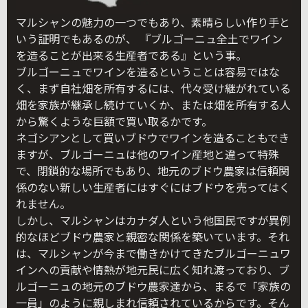
マルシャンの魅力の一つでもあり、素晴らしい作り手と
いう証明でもあるのが、 『ブルゴーニュ全土でワイン
を造ることが出来る生産者である』という事。
ブルゴーニュでワインを造るということは容易ではな
く、まず自社畑を所有するには、代々受け継がれている
畑を家族が継承し続けていくか、または畑を所有する人
から驚くような巨額で買い取るかです。
ネゴシアンとして買いブドウでワインを造ることもでき
ますが、ブルゴーニュは他のワイン産地と違って特殊
で、閉鎖的な場所でもあり、地元のブドウ農家は信頼関
係のない新しい生産者にはすぐにはブドウを売ってはく
れません。
しかし、マルシャンはカナダ人という他国民ですが異例
的なほどブドウ農家と親密な関係を築いています。それ
は、マルシャンが今まで働きかけてきたブルゴーニュワ
インへの貢献や情熱が地元民に広く知れ渡っており、ブ
ルゴーニュの地元のブドウ農家達から、まるで「家族の
一員」のように親しまれ信頼されているからです。そん