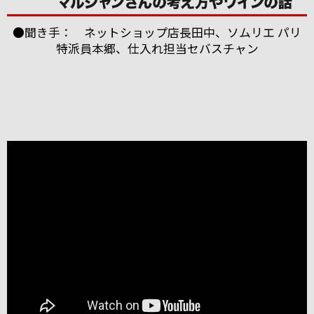
●聞き手： ネットショップ店長田中、ソムリエ パリ
特派員本郷、仕入れ担当セバスチャン
ブルゴーニュのボーヌに本拠を構える「パスカル・マ
ルシャン」。
2004年にも当店スタッフが訪れましたが、今回改めて
お会いすることができました。
うわさ通りの？！とても楽しい（変わった・・・）方
でしたが、
ワイン醸造に対する自身のフィロソフィ（哲学）を強