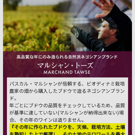
パスカル・マルシャンが信頼する、ビオディナミ栽培
農家の畑から購入したブドウで造るネゴシアンブラン
ド。
年ごとにブドウの品質をチェックしているため、品質
が基準に達していない(マルシャンが納得出来ない)場
合、その年のワインは造りません。
『その年に作られたブドウを、天候、栽培方法、土壌
を熟知した上で厳選し、その土地のテロワールを最大