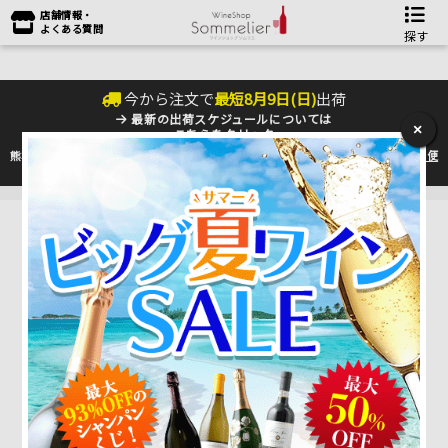
店舗情報・
よくある質問
探す
今から注文で
最短
8
月
9
日(
日
)
出荷
最新の出荷スケジュールについては
×
こちらをクリック
熊本地震の影響により九州への配送に遅れが生じております。最新情報は
佐川急便
のHP
をご確認下さい。