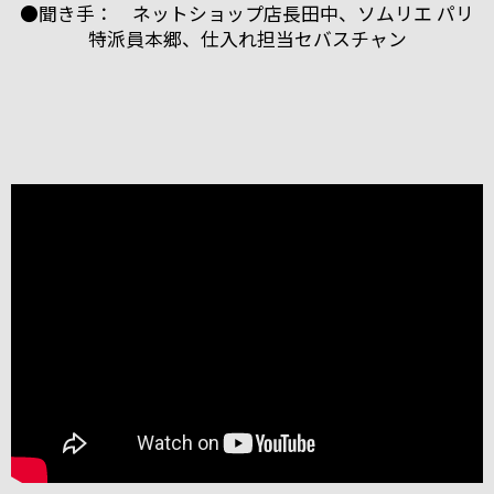
●聞き手： ネットショップ店長田中、ソムリエ パリ
特派員本郷、仕入れ担当セバスチャン
ブルゴーニュのボーヌに本拠を構える「パスカル・マ
ルシャン」。
2004年にも当店スタッフが訪れましたが、今回改めて
お会いすることができました。
うわさ通りの？！とても楽しい（変わった・・・）方
でしたが、
ワイン醸造に対する自身のフィロソフィ（哲学）を強
く持った志の高い醸造家でした。
今回は、他のお客様もいらっしゃりとても忙しい中私