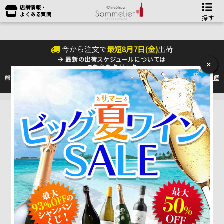
店舗情報・
よくある質問
探す
今から注文で
最短
8
月
7
日(
金
)
出荷
最新の出荷スケジュールについては
×
こちらをクリック
熊本地震の影響により九州への配送に遅れが生じております。最新情報は
佐川急便
のHP
をご確認下さい。