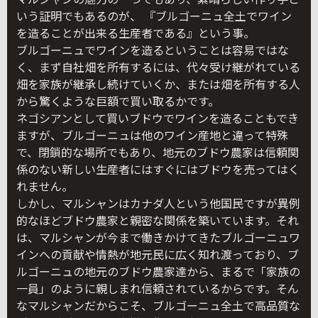
いう証明でもあるのが、 『ブルゴーニュ全土でワイン
を造ることが出来る生産者である』という事。
ブルゴーニュでワインを造るということは容易ではな
く、まず自社畑を所有するには、代々受け継がれている
畑を家族が継承し続けていくか、または畑を所有する人
から驚くような巨額で買い取るかです。
ネゴシアンとして買いブドウでワインを造ることもでき
ますが、ブルゴーニュは他のワイン産地と違って特殊
で、閉鎖的な場所でもあり、地元のブドウ農家は信頼関
係のない新しい生産者にはすぐにはブドウを売ってはく
れません。
しかし、マルシャンはカナダ人という他国民ですが異例
的なほどブドウ農家と親密な関係を築いています。それ
は、マルシャンが今まで働きかけてきたブルゴーニュワ
インへの貢献や情熱が地元民に広く知れ渡っており、ブ
ルゴーニュの地元のブドウ農家達から、まるで「家族の
一員」のように親しまれ信頼されているからです。そん
なマルシャンだからこそ、ブルゴーニュ全土で高品質な