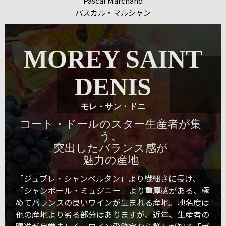
Pascal Marchand
パスカル・マルシャン
MOREY SAINT
DENIS
モレ・サン・ドニ
コート・ドールのスター生産者が集
う、
突出したバランス感が
魅力の産地
「ジュブレ・シャンベルタン」より繊細さに長け、
「シャンボール・ミュジニー」より重厚感がある、極
めてバランスの良いワインが生まれる産地。地名度は
他の産地より劣る部分はありますが、近年、生産者の