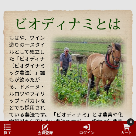
たちを迎えてくれて、試飲も全部で21種類！もさせて
くれました。 途中で「もう大丈夫ですよ・・・」と言
っても、「これを飲んでくれ」と、どんどんいろいろ
なワインを持ってきてくれてワインや畑や自分の考え
などたくさん話していただきました！
もはや、ワイン
造りの一スタイ
そんな訪問の様子を一部まとめしたのでご覧くださ
ルとして確立し
い。 また動画も撮影したものをほんの少しまとめまし
た「ビオディナ
たのでご一緒にどうぞ。 少しでもマルシャンの熱い思
いが伝わればいいなと思っています。
（ビオダイナミ
ック農法）」誰
もが飲みたが
る、ドメーヌ・
ルロワやフィリ
ップ・パカレな
どでも採用され
ている農法です。 「ビオディナミ」とは農薬や化
まず、着いて初めにマルシャンのヴィラージュクラス
学肥料を使用しない農法ですが、一般的に無農薬
の傑作ともいうべき、ワンランク上のブルゴーニュ・
0
といわれる農法とはかなり異なります。
ルージュ、「キュヴェ・アヴァロン」。
探す
会員登録
ログイン
カート
そこでは、ビオディナミカレンダーと呼ばれるも
「キュヴェ・アヴァ