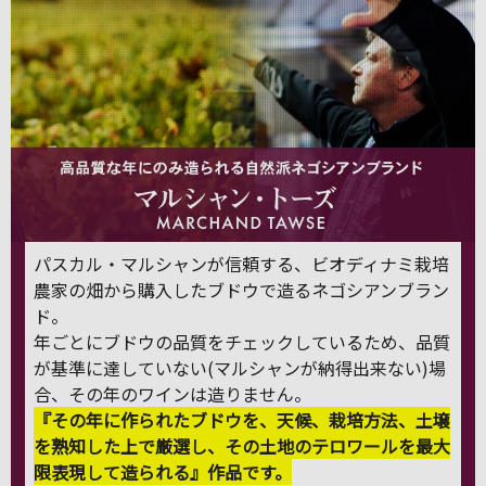
パスカル・マルシャンが信頼する、ビオディナミ栽培
農家の畑から購入したブドウで造るネゴシアンブラン
ド。
年ごとにブドウの品質をチェックしているため、品質
が基準に達していない(マルシャンが納得出来ない)場
合、その年のワインは造りません。
『その年に作られたブドウを、天候、栽培方法、土壌
を熟知した上で厳選し、その土地のテロワールを最大
限表現して造られる』作品です。