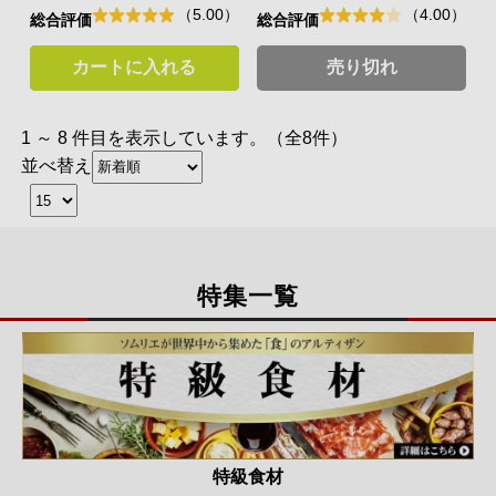
（5.00）
（4.00）
総合評価
総合評価
カートに入れる
売り切れ
1 ～ 8 件目を表示しています。（全8件）
並べ替え
特集一覧
特級食材