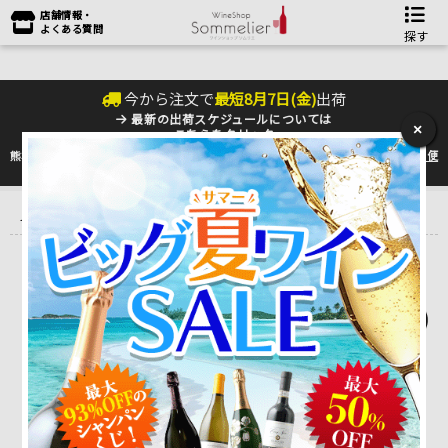
店舗情報・
よくある質問
探す
今から注文で
最短
8
月
7
日(
金
)
出荷
最新の出荷スケジュールについては
×
こちらをクリック
熊本地震の影響により九州への配送に遅れが生じております。最新情報は
佐川急便
のHP
をご確認下さい。
トップ
＞
産地で探す
＞
オーストラリア
＞
カンガリラ・ロード・ワ
イナリー KANGARILLA ROAD
カンガリラ ロード ワイナリー KANGARILLA ROAD