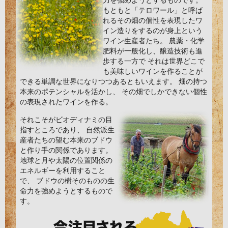
もともと「テロワール」と呼ば
れるその畑の個性を表現したワ
イン造りをするのが身上という
ワイン生産者たち。 農薬・化学
肥料が一般化し、醸造技術も進
歩する一方で それは世界どこで
も美味しいワインを作ることが
できる単調な世界になりつつあるともいえます。 畑の持つ
本来のポテンシャルを活かし、 その畑でしかできない個性
の表現されたワインを作る。
それこそがビオディナミの目
指すところであり、 自然派生
産者たちの望む本来のブドウ
と作り手の関係であります。
地球と月や太陽の位置関係の
エネルギーを利用すること
で、 ブドウの樹そのものの生
命力を強めようとするもので
す。