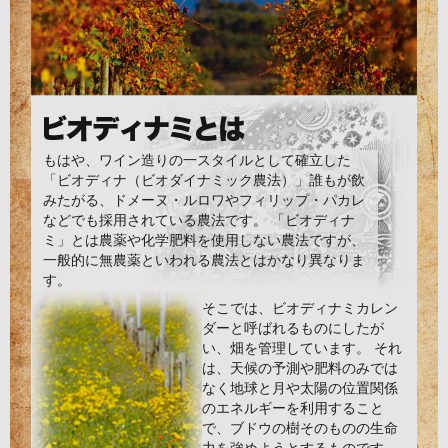
もはや、ワイン造りの一スタイルとして確立した
「ビオディナ（ビオダイナミック農法）」誰もが飲
みたがる、ドメーヌ・ルロワやフィリップ・パカレ
などでも採用されている農法です。 「ビオディナ
ミ」とは農薬や化学肥料を使用しない農法ですが、
一般的に無農薬といわれる農法とはかなり異なりま
す。
そこでは、ビオディナミカレン
ダーと呼ばれるものにしたが
い、畑を管理しています。 それ
は、天候の予測や肥料のみでは
なく地球と月や太陽の位置関係
のエネルギーを利用すること
で、ブドウの樹そのものの生命
力を強めようとするものです。