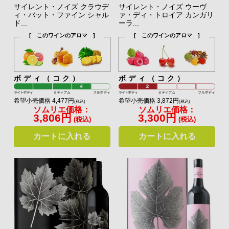
サイレント・ノイズ クラウデ
サイレント・ノイズ ウーヴ
ィ・バット・ファイン シャル
ァ・ディ・トロイア カンガリ
ド...
ーラ...
[ このワインのアロマ ]
[ このワインのアロマ ]
ボディ（コク）
ボディ（コク）
希望小売価格 4,477円
希望小売価格 3,872円
(税込)
(税込)
ソムリエ価格：
ソムリエ価格：
3,806円
3,300円
(税込)
(税込)
カートに入れる
カートに入れる