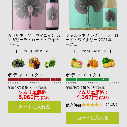
カベルネ・ソーヴィニョン カ
シャルドネ カンガリーラ・ロ
ンガリーラ・ロード・ワイナ
ード・ワイナリー 2021年 オ
リー...
ース...
[ このワインのアロマ ]
[ このワインのアロマ ]
ボディ（コク）
ボディ（コク）
希望小売価格 5,852円
希望小売価格 5,137円
(税込)
(税込)
ソムリエ価格：
ソムリエ価格：
5,060円
4,367円
(税込)
(税込)
（4.00）
総合評価
カートに入れる
カートに入れる