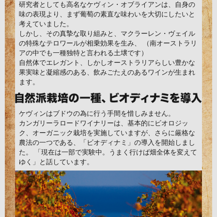
研究者としても高名なケヴィン・オブライアンは、自身の
味の表現より、まず葡萄の素直な味わいを大切にしたいと
考えていました。
しかし、その真摯な取り組みと、マクラーレン・ヴェイル
の特殊なテロワールが相乗効果を生み、 （南オーストラリ
アの中でも一種独特と言われる土壌です）
自然体でエレガント、しかしオーストラリアらしい豊かな
果実味と凝縮感のある、飲みごたえのあるワインが生まれ
ます。
ケヴィンはブドウの為に行う手間を惜しみません。
カンガリーラロードワイナリーは、基本的にビオロジッ
ク、オーガニック栽培を実施していますが、さらに厳格な
農法の一つである、「ビオディナミ」の導入を開始しまし
た。 「現在は一部で実験中。うまく行けば畑全体を変えて
ゆく」と話しています。