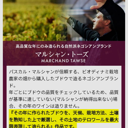
パスカル・マルシャンが信頼する、ビオディナミ栽培
農家の畑から購入したブドウで造るネゴシアンブラン
ド。
年ごとにブドウの品質をチェックしているため、品質
が基準に達していない(マルシャンが納得出来ない)場
合、その年のワインは造りません。
『その年に作られたブドウを、天候、栽培方法、土壌
を熟知した上で厳選し、その土地のテロワールを最大
限表現して造られる』作品です。