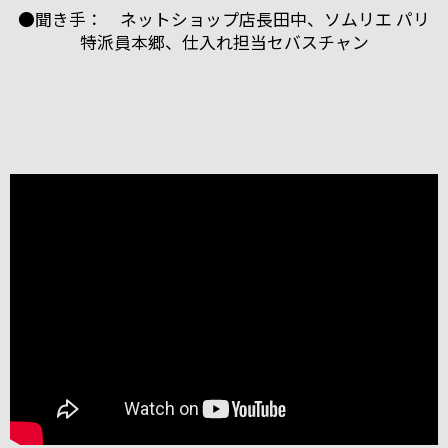
●聞き手： ネットショップ店長田中、ソムリエ パリ
特派員本郷、仕入れ担当セバスチャン
ブルゴーニュのボーヌに本拠を構える「パスカル・マ
ルシャン」。
2004年にも当店スタッフが訪れましたが、今回改めて
お会いすることができました。
うわさ通りの？！とても楽しい（変わった・・・）方
でしたが、
ワイン醸造に対する自身のフィロソフィ（哲学）を強
く持った志の高い醸造家でした。
今回は、他のお客様もいらっしゃりとても忙しい中私