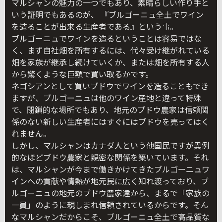
マルシャンの魅力の一つでもあり、素晴らしい作り手と
いう証明でもあるのが、 『ブルゴーニュ全土でワイン
を造ることが出来る生産者である』という事。
ブルゴーニュでワインを造るということは容易ではな
く、まず自社畑を所有するには、代々受け継がれている
畑を家族が継承し続けていくか、または畑を所有する人
から驚くような巨額で買い取るかです。
ネゴシアンとして買いブドウでワインを造ることもでき
ますが、ブルゴーニュは他のワイン産地と違って特殊
で、閉鎖的な場所でもあり、地元のブドウ農家は信頼関
係のない新しい生産者にはすぐにはブドウを売ってはく
れません。
しかし、マルシャンはカナダ人という他国民ですが異例
的なほどブドウ農家と親密な関係を築いています。それ
は、マルシャンが今まで働きかけてきたブルゴーニュワ
インへの貢献や情熱が地元民に広く知れ渡っており、ブ
ルゴーニュの地元のブドウ農家達から、まるで「家族の
一員」のように親しまれ信頼されているからです。そん
なマルシャンだからこそ、ブルゴーニュ全土で高品質な