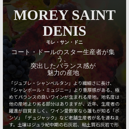
MOREY SAINT
DENIS
モレ・サン・ドニ
コート・ドールのスター生産者が集
う、
突出したバランス感が
魅力の産地
「ジュブレ・シャンベルタン」より繊細さに長け、
「シャンボール・ミュジニー」より重厚感がある、極
めてバランスの良いワインが生まれる産地。地名度は
他の産地より劣る部分はありますが、近年、生産者の
躍進が目覚ましく、ワイン愛飲家なら誰もが知る「ポ
ンソ」「デュジャック」など老舗生産者が名を連ねま
す。土壌はジュラ紀中期の石灰岩、粘土質石灰岩で形