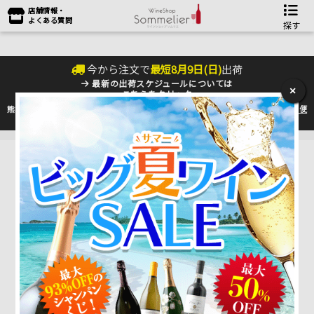
店舗情報・
よくある質問
探す
今から注文で
最短
8
月
9
日(
日
)
出荷
最新の出荷スケジュールについては
×
こちらをクリック
熊本地震の影響により九州への配送に遅れが生じております。最新情報は
佐川急便
のHP
をご確認下さい。