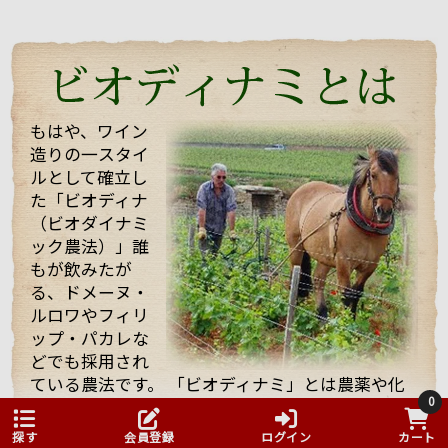
たちを迎えてくれて、試飲も全部で21種類！もさせて
くれました。 途中で「もう大丈夫ですよ・・・」と言
っても、「これを飲んでくれ」と、どんどんいろいろ
なワインを持ってきてくれてワインや畑や自分の考え
などたくさん話していただきました！
もはや、ワイン
造りの一スタイ
そんな訪問の様子を一部まとめしたのでご覧くださ
ルとして確立し
い。 また動画も撮影したものをほんの少しまとめまし
た「ビオディナ
たのでご一緒にどうぞ。 少しでもマルシャンの熱い思
いが伝わればいいなと思っています。
（ビオダイナミ
ック農法）」誰
もが飲みたが
る、ドメーヌ・
ルロワやフィリ
ップ・パカレな
どでも採用され
ている農法です。 「ビオディナミ」とは農薬や化
まず、着いて初めにマルシャンのヴィラージュクラス
0
学肥料を使用しない農法ですが、一般的に無農薬
の傑作ともいうべき、ワンランク上のブルゴーニュ・
といわれる農法とはかなり異なります。
ルージュ、「キュヴェ・アヴァロン」。
探す
会員登録
ログイン
カート