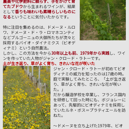
農薬や化学肥料に頼らず、手をかけて育
てたブドウ
から生まれるワインが、結果
として
香りも味わいも素晴らしいものに
なる
ということに気付いたからです。
特に注目を集めるのは、ドメーヌ・ルロ
ワ、ドメーヌ・ド・ラ・ロマネコンティ
などブルゴーニュの大御所たちが次々と
採用するバイオ・ダイナミクス（ビオデ
ィナミ）という自然農法。
しかし、この方法を今から
30年以上も前、1979年から実践
し、ワイ
ンを作っていた人物がジャン・クロード・ラトーです。
土が生き返り、草がよく育ち、きれいな花が咲いた
ジャン・クロード・ラトーが初めてビオ
ディナミの威力を知ったのは17歳の時。
庭で実験してみたところ、「土が生き返
り、草がよく育ち、きれいな花が咲い
た。」
だから醸造学校を卒業し、フランス国内
を研修して回った時にも、ボジョレーに
あって、先駆的にビオディナミを採用し
ていたルネ・ボス＝プラティエールを訪
ねた。
～ドメーヌを立ち上げた1979年、ビオ