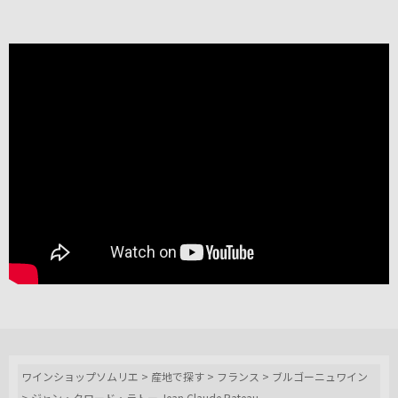
ワインショップソムリエ
>
産地で探す
>
フランス
>
ブルゴーニュワイン
>
ジャン・クロード・ラトー Jean Claude Rateau