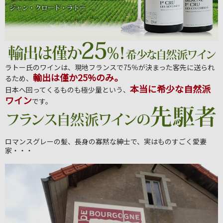
ラトー氏のワインは、現地フランスで75％が決まった客先に送られ
輸出は僅か25%のみ。
るため、
本当に希少な自然派
日本へ回ってくるものも極少量という、
ワイン
です。
ロマンスグレーの髪、長身の寡黙な紳士で、実はものすごく愛妻
家・・・