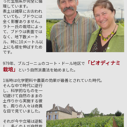
った生態系が完全に循
環しています。
表土は雑草におおわれ
ていても、ブドウには
全く影響ありません。
ラトー氏の栽培によっ
て、ブドウは表面では
なく、地下数メート
ル、時に10メートル以
上にも根を伸ばすため
です。
「ビオディナミ
979年、ブルゴーニュのコート・ドール地区で
栽培」
という自然派農法を始めました。
1当時は化学肥料や農薬の効果が最善とされていた時代。
そんな中で時代に逆行
し、科学的なものを一
切避けて自然のままの
土作りから実施する彼
を、周りの人々は奇異
な目で見ていました。
それが今や立場は逆転
し、多くの人が自然栽