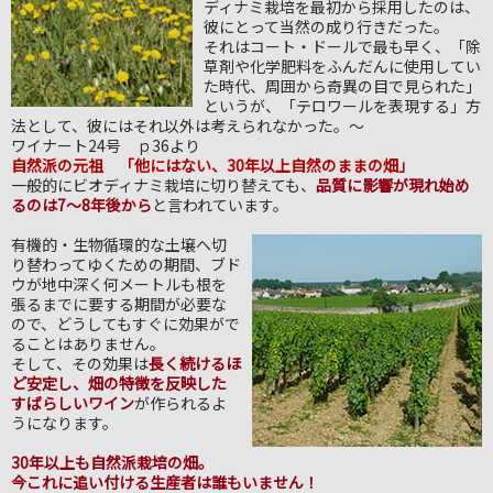
ディナミ栽培を最初から採用したのは、
彼にとって当然の成り行きだった。
それはコート・ドールで最も早く、「除
草剤や化学肥料をふんだんに使用してい
た時代、周囲から奇異の目で見られた」
というが、「テロワールを表現する」方
法として、彼にはそれ以外は考えられなかった。～
ワイナート24号 ｐ36より
自然派の元祖 「他にはない、30年以上自然のままの畑」
一般的にビオディナミ栽培に切り替えても、
品質に影響が現れ始め
るのは7～8年後から
と言われています。
有機的・生物循環的な土壌へ切
り替わってゆくための期間、ブド
ウが地中深く何メートルも根を
張るまでに要する期間が必要な
ので、どうしてもすぐに効果がで
ることはありません。
そして、その効果は
長く続けるほ
ど安定し、畑の特徴を反映した
すばらしいワイン
が作られるよ
うになります。
30年以上も自然派栽培の畑。
今これに追い付ける生産者は誰もいません！