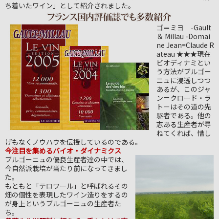
ち着いたワイン」として紹介されました。
ゴ＝ミヨ -Gault
＆ Millau -Domai
ne Jean=Claude R
ateau ★★★現在
ビオディナミとい
う方法がブルゴー
ニュに浸透しつつ
あるが、このジャ
ン＝クロード・ラ
トーはその道の先
駆者である。他の
志ある生産者が尋
ねてくれば、惜し
げもなくノウハウを伝授しているのである。
今注目を集めるバイオ・ダイナミクス
ブルゴーニュの優良生産者達の中では、
今自然派栽培が当たり前になってきまし
た。
もともと「テロワール」と呼ばれるその
畑の個性を表現したワイン造りをするの
が身上というブルゴーニュの生産者た
ち。