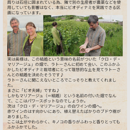
周りは石垣に囲まれている為、隣で別の生産者が農薬などを使
用していても影響はなく、本当にビオディナミを実践できる区
画になっています。
実は奥様は、この結婚という意味の名前がついた「クロ・デ・
マリアージュ」の畑で、ラトーさんに初めて会い、このふかふ
かしたビオディナミ栽培者にとって理想的な土を見てラトーさ
んとの結婚を決めたそうです♪
ラトーさんに聞こえないところでこっそりと教えてくれまし
た。
まさに「ビオ夫婦」ですね♪
しかもマリアージュ（＝結婚）という名前の付いた畑でなん
て、ここはパワースポットなのでしょうか。
次は「クロ・デ・マリアージュ」の白ワインの畑へ。
赤ワインのはす向かいにあり、植え替えたばかりのブドウ樹が
ありました。
ここは土がやわらかく、キノコの香りがふわっと香りとっても
ふかふかでした。