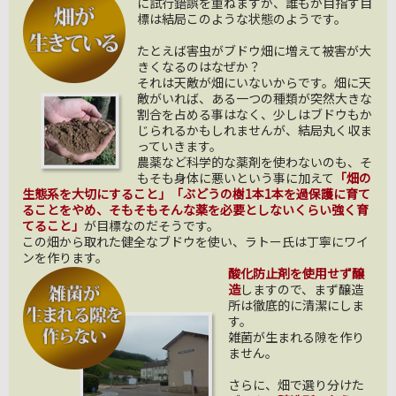
に試行錯誤を重ねますが、誰もが目指す目
標は結局このような状態のようです。
たとえば害虫がブドウ畑に増えて被害が大
きくなるのはなぜか？
それは天敵が畑にいないからです。畑に天
敵がいれば、ある一つの種類が突然大きな
割合を占める事はなく、少しはブドウもか
じられるかもしれませんが、結局丸く収ま
っていきます。
農薬など科学的な薬剤を使わないのも、そ
もそも身体に悪いという事に加えて
「畑の
生態系を大切にすること」
「ぶどうの樹1本1本を過保護に育て
ることをやめ、そもそもそんな薬を必要としないくらい強く育
てること」
が目標なのだそうです。
この畑から取れた健全なブドウを使い、ラトー氏は丁寧にワイ
ンを作ります。
酸化防止剤を使用せず醸
造
しますので、まず醸造
所は徹底的に清潔にしま
す。
雑菌が生まれる隙を作り
ません。
さらに、畑で選り分けた