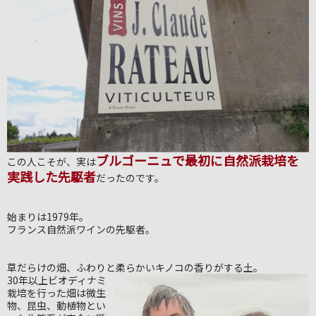
ブルゴーニュで最初に自然派栽培を
この人こそが、実は
実践した先駆者
だったのです。
始まりは1979年。
フランス自然派ワインの先駆者。
草だらけの畑、ふわりと柔らかいキノコの香りがする土。
30年以上ビオディナミ
栽培を行った畑は微生
物、昆虫、動植物とい