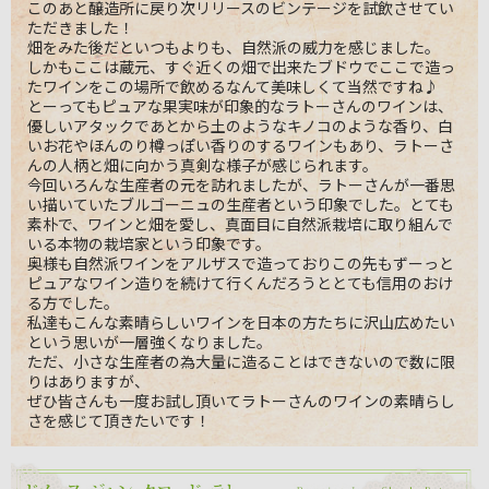
このあと醸造所に戻り次リリースのビンテージを試飲させてい
ただきました！
畑をみた後だといつもよりも、自然派の威力を感じました。
しかもここは蔵元、すぐ近くの畑で出来たブドウでここで造っ
たワインをこの場所で飲めるなんて美味しくて当然ですね♪
とーってもピュアな果実味が印象的なラトーさんのワインは、
優しいアタックであとから土のようなキノコのような香り、白
いお花やほんのり樽っぽい香りのするワインもあり、ラトーさ
んの人柄と畑に向かう真剣な様子が感じられます。
今回いろんな生産者の元を訪れましたが、ラトーさんが一番思
い描いていたブルゴーニュの生産者という印象でした。とても
素朴で、ワインと畑を愛し、真面目に自然派栽培に取り組んで
いる本物の栽培家という印象です。
奥様も自然派ワインをアルザスで造っておりこの先もずーっと
ピュアなワイン造りを続けて行くんだろうととても信用のおけ
る方でした。
私達もこんな素晴らしいワインを日本の方たちに沢山広めたい
という思いが一層強くなりました。
ただ、小さな生産者の為大量に造ることはできないので数に限
りはありますが、
ぜひ皆さんも一度お試し頂いてラトーさんのワインの素晴らし
さを感じて頂きたいです！