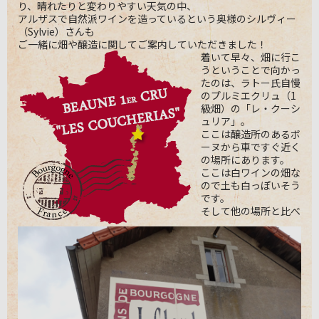
り、晴れたりと変わりやすい天気の中、
アルザスで自然派ワインを造っているという奥様のシルヴィー
（Sylvie）さんも
ご一緒に畑や醸造に関してご案内していただきました！
着いて早々、畑に行こ
うということで向かっ
たのは、ラトー氏自慢
のプルミエクリュ（1
級畑）の「レ・クーシ
ュリア」。
ここは醸造所のあるボ
ーヌから車ですぐ近く
の場所にあります。
ここは白ワインの畑な
ので土も白っぽいそう
です。
そして他の場所と比べ