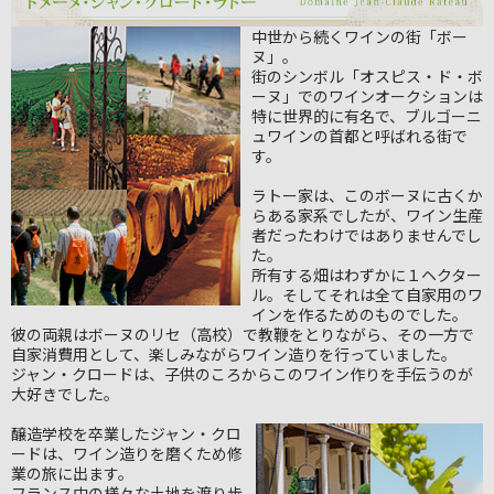
中世から続くワインの街「ボー
ヌ」。
街のシンボル「オスピス・ド・ボ
ーヌ」でのワインオークションは
特に世界的に有名で、ブルゴーニ
ュワインの首都と呼ばれる街で
す。
ラトー家は、このボーヌに古くか
らある家系でしたが、ワイン生産
者だったわけではありませんでし
た。
所有する畑はわずかに１ヘクター
ル。そしてそれは全て自家用のワ
インを作るためのものでした。
彼の両親はボーヌのリセ（高校）で教鞭をとりながら、その一方で
自家消費用として、楽しみながらワイン造りを行っていました。
ジャン・クロードは、子供のころからこのワイン作りを手伝うのが
大好きでした。
醸造学校を卒業したジャン・クロ
ードは、ワイン造りを磨くため修
業の旅に出ます。
フランス中の様々な土地を渡り歩