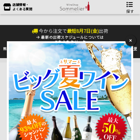
店舗情報・
よくある質問
探す
今から注文で
最短
8
月
7
日(
金
)
出荷
最新の出荷スケジュールについては
×
こちらをクリック
熊本地震の影響により九州への配送に遅れが生じております。最新情報は
佐川急便
のHP
をご確認下さい。