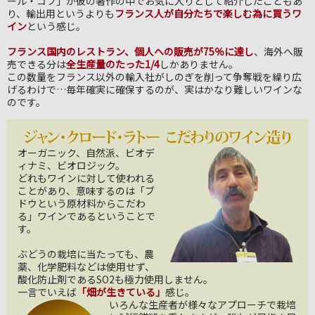
ール・コフ」が彼の著作の中でお気に入りとして紹介したこともあ
り、輸出用というよりも
フランス人が自分たちで楽しむ為に買うワ
イン
という感じ。
フランス国内のレストラン、個人への販売が75％に達し
、海外へ販
売できる分は
全生産量のたった1/4
しかありません。
この数量をフランス以外の輸入社がしのぎを削って争奪戦を繰り広
げるわけで…毎年確実に確保するのが、実はかなり難しいワインな
のです。
オーガニック、自然派、ビオデ
ィナミ、ビオロジック。
どれもワインに対して使われる
ことがあり、意味するのは「ブ
ドウという原材料からこだわ
る」ワインであるということで
す。
ぶどうの栽培に当たっても、農
薬、化学肥料などは使用せず、
酸化防止剤であるSO2も極力使用しません。
一言でいえば
「畑が生きている」
感じ。
いろんな生産者が様々なアプローチで栽培