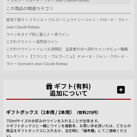
この商品の関連カテゴリ
産地で探す
>
フランス
>
ブルゴーニュワイン
>
ジャン・クロード・ラトー
Jean Claude Rateau
ワインをタイプ別に選ぶ♪
>
赤ワイン
こだわりワイン
>
自然派ワイン
こだわりワイン
>
ソムリエ訪問記 生産者の元へ訪れたインタビュー動画
コンテンツ
>
【フランス・ブルゴーニュ】 ドメーヌ・ジャン・クロード・
ラトー Domaine Jean Claude Rateau
ギフト(有料)
追加について
ギフトボックス（1本用 / 2本用）
（有料275円）
750mlサイズのお好みのワインを入れることが出来ます。
※ギフトボックスと一緒にワインを複数本、お買い求め頂いたは、どちらの
商品をギフトボックスに入れるか、注文時に「備考欄」にてご連絡くださ
い。