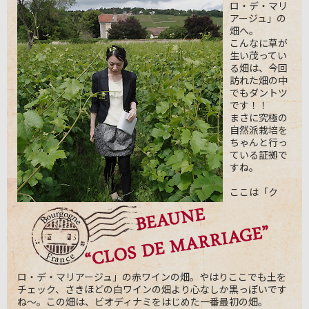
ロ・デ・マリ
アージュ」の
畑へ。
こんなに草が
生い茂ってい
る畑は、今回
訪れた畑の中
でもダントツ
です！！
まさに究極の
自然派栽培を
ちゃんと行っ
ている証拠で
すね。
ここは「ク
ロ・デ・マリアージュ」の赤ワインの畑。やはりここでも土を
チェック、さきほどの白ワインの畑より心なしか黒っぽいです
ね～。この畑は、ビオディナミをはじめた一番最初の畑。