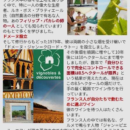
く中で、特に一人の偉大な生産
者、ルネ・ボス・プラティエール
氏（自然農法の分野で有名な人
物。あの
フィリップ・パカレの師
の一人
としても知られています）
のもとで多くを学びました。
ドメーヌ設立
そして修行からもどった1979年、彼は両親の小さな畑を受け継いで
「ドメーヌ・ジャン＝クロード・ラトー」を設立しました。
その後畑を順調に増やして10年
後には10ヘクタールにまで増や
しましたが、数年で
「自分ひと
りで完全にコントロールできる
面積は8.5ヘクタールが限界」
と
いう結果が見えたため、現在は
この8.5ヘクタールの畑だけで、
手の届く範囲でワイン作りを行
っています。
フランス人が自分たちで飲むた
めに選ぶワイン
彼のワインを待つ人はたくさん
います。
フランス人の中では有名な、グ
ルメで鳴らす人物「ジャン＝ピエ