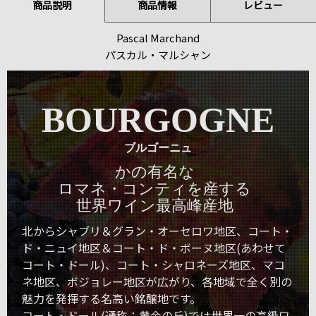
商品説明
商品情報
レビュー
Pascal Marchand
パスカル・マルシャン
BOURGOGNE
ブルゴーニュ
かの有名な
ロマネ・コンティを産する
世界ワイン最高峰産地
北からシャブリ＆グラン・オーセロワ地区、コート・
ド・ニュイ地区＆コート・ド・ボーヌ地区(あわせて
コート・ドール)、コート・シャロネーズ地区、マコ
ネ地区、ボジョレー地区が広がり、各地域で全く別の
魅力を発揮する名高い銘醸地です。
コート・ドール(通称：黄金の丘)では世界一の高級ワ