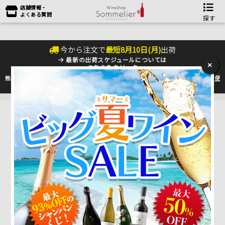
店舗情報・
よくある質問
探す
今から注文で
最短
8
月
10
日(
月
)
出荷
最新の出荷スケジュールについては
×
こちらをクリック
熊本地震の影響により九州への配送に遅れが生じております。最新情報は
佐川急便
のHP
をご確認下さい。