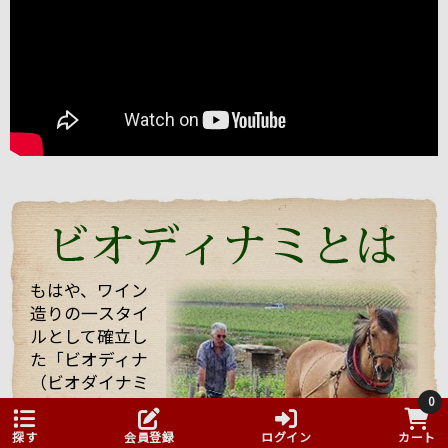
ルシャン」。
2004年にも当店スタッフが訪れましたが、今回改めて
お会いすることができました。
うわさ通りの？！とても楽しい（変わった・・・）方
でしたが、
ワイン醸造に対する自身のフィロソフィ（哲学）を強
く持った志の高い醸造家でした。
今回は、他のお客様もいらっしゃりとても忙しい中私
たちを迎えてくれて、試飲も全部で21種類！もさせて
くれました。 途中で「もう大丈夫ですよ・・・」と言
っても、「これを飲んでくれ」と、どんどんいろいろ
なワインを持ってきてくれてワインや畑や自分の考え
などたくさん話していただきました！
もはや、ワイン
造りの一スタイ
そんな訪問の様子を一部まとめしたのでご覧くださ
ルとして確立し
い。 また動画も撮影したものをほんの少しまとめまし
た「ビオディナ
たのでご一緒にどうぞ。 少しでもマルシャンの熱い思
いが伝わればいいなと思っています。
（ビオダイナミ
0
ック農法）」誰
もが飲みたが
探す
会員登録
ログイン
カート