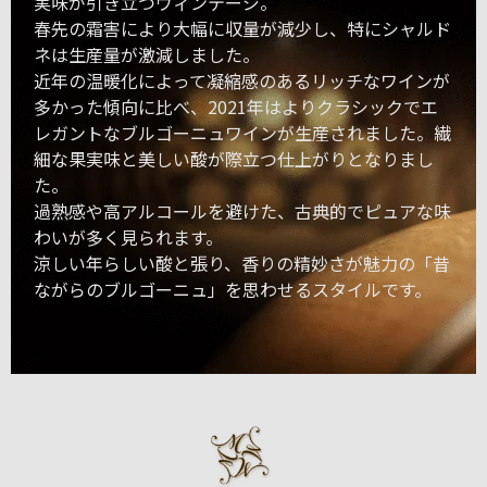
実味が引き立つヴィンテージ。
春先の霜害により大幅に収量が減少し、特にシャルド
ネは生産量が激減しました。
近年の温暖化によって凝縮感のあるリッチなワインが
多かった傾向に比べ、2021年はよりクラシックでエ
レガントなブルゴーニュワインが生産されました。繊
細な果実味と美しい酸が際立つ仕上がりとなりまし
た。
過熟感や高アルコールを避けた、古典的でピュアな味
わいが多く見られます。
涼しい年らしい酸と張り、香りの精妙さが魅力の「昔
ながらのブルゴーニュ」を思わせるスタイルです。