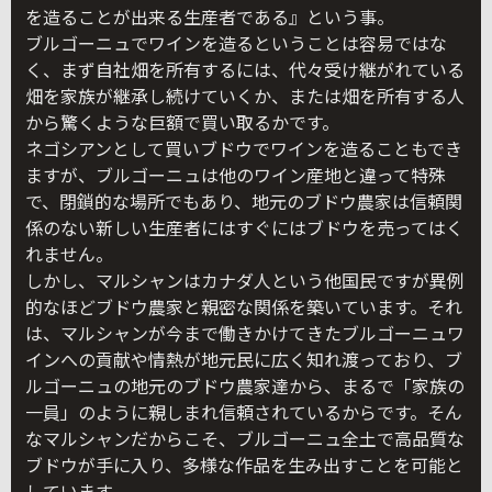
を造ることが出来る生産者である』という事。
ブルゴーニュでワインを造るということは容易ではな
く、まず自社畑を所有するには、代々受け継がれている
畑を家族が継承し続けていくか、または畑を所有する人
から驚くような巨額で買い取るかです。
ネゴシアンとして買いブドウでワインを造ることもでき
ますが、ブルゴーニュは他のワイン産地と違って特殊
で、閉鎖的な場所でもあり、地元のブドウ農家は信頼関
係のない新しい生産者にはすぐにはブドウを売ってはく
れません。
しかし、マルシャンはカナダ人という他国民ですが異例
的なほどブドウ農家と親密な関係を築いています。それ
は、マルシャンが今まで働きかけてきたブルゴーニュワ
インへの貢献や情熱が地元民に広く知れ渡っており、ブ
ルゴーニュの地元のブドウ農家達から、まるで「家族の
一員」のように親しまれ信頼されているからです。そん
なマルシャンだからこそ、ブルゴーニュ全土で高品質な
ブドウが手に入り、多様な作品を生み出すことを可能と
しています。