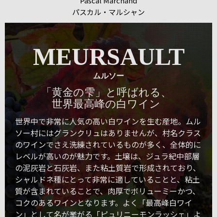
Pascal Marchand
パスカル・マルシャン
MEURSAULT
ムルソー
「黄金の雫」と呼ばれる、
世界最高峰の白ワイン
世界中で非常に人気の高い白ワインを生む産地。ムル
ソー村にはグランクリュはありませんが、村名クラス
のワインでさえ洗練されているものが多く、全体的に
レベルが高いのが魅力です。土壌は、ジュラ紀中部層
の泥灰岩と石灰岩、また粘土質岩で形成されており、
シャルドネ種にとって非常に適していることと、粘土
質が含まれていることで、肉厚でボリューミーかつ、
コクのあるワインとなります。よく「最高峰白ワイ
ン」として名が挙がる「ピュリニーモンラッシェ」よ