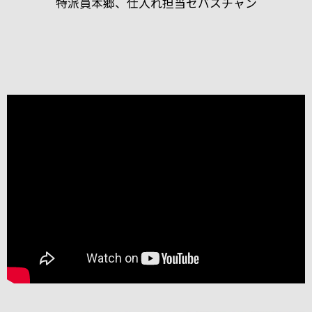
特派員本郷、仕入れ担当セバスチャン
ブルゴーニュのボーヌに本拠を構える「パスカル・マ
ルシャン」。
2004年にも当店スタッフが訪れましたが、今回改めて
お会いすることができました。
うわさ通りの？！とても楽しい（変わった・・・）方
でしたが、
ワイン醸造に対する自身のフィロソフィ（哲学）を強
く持った志の高い醸造家でした。
今回は、他のお客様もいらっしゃりとても忙しい中私
たちを迎えてくれて、試飲も全部で21種類！もさせて