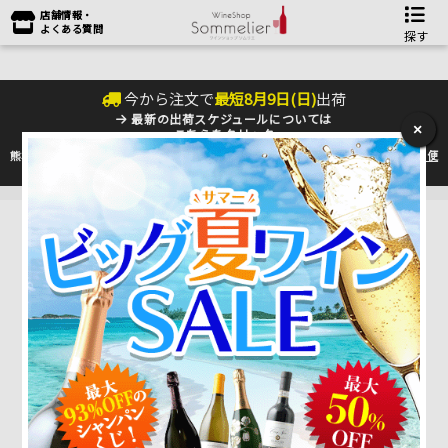
店舗情報・
よくある質問
探す
今から注文で
最短
8
月
9
日(
日
)
出荷
最新の出荷スケジュールについては
×
こちらをクリック
熊本地震の影響により九州への配送に遅れが生じております。最新情報は
佐川急便
のHP
をご確認下さい。