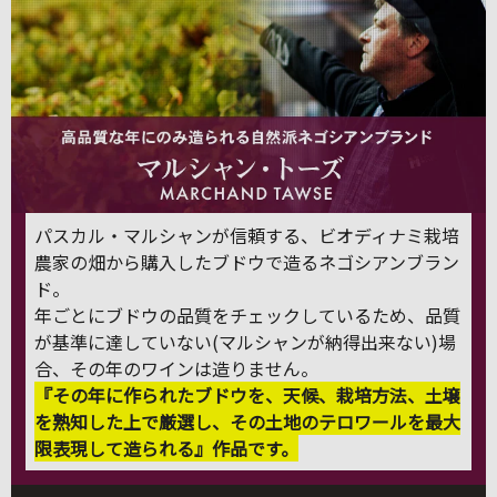
パスカル・マルシャンが信頼する、ビオディナミ栽培
農家の畑から購入したブドウで造るネゴシアンブラン
ド。
年ごとにブドウの品質をチェックしているため、品質
が基準に達していない(マルシャンが納得出来ない)場
合、その年のワインは造りません。
『その年に作られたブドウを、天候、栽培方法、土壌
を熟知した上で厳選し、その土地のテロワールを最大
限表現して造られる』作品です。