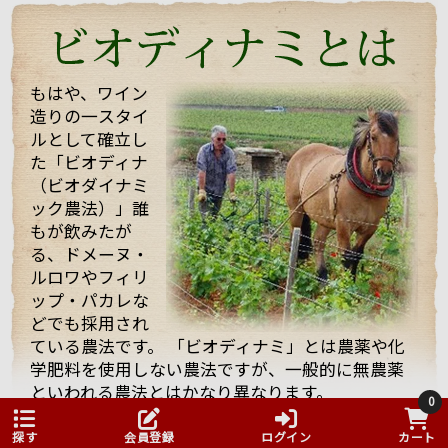
くれました。 途中で「もう大丈夫ですよ・・・」と言
っても、「これを飲んでくれ」と、どんどんいろいろ
なワインを持ってきてくれてワインや畑や自分の考え
などたくさん話していただきました！
もはや、ワイン
造りの一スタイ
そんな訪問の様子を一部まとめしたのでご覧くださ
ルとして確立し
い。 また動画も撮影したものをほんの少しまとめまし
た「ビオディナ
たのでご一緒にどうぞ。 少しでもマルシャンの熱い思
いが伝わればいいなと思っています。
（ビオダイナミ
ック農法）」誰
もが飲みたが
る、ドメーヌ・
ルロワやフィリ
ップ・パカレな
どでも採用され
ている農法です。 「ビオディナミ」とは農薬や化
まず、着いて初めにマルシャンのヴィラージュクラス
学肥料を使用しない農法ですが、一般的に無農薬
の傑作ともいうべき、ワンランク上のブルゴーニュ・
といわれる農法とはかなり異なります。
ルージュ、「キュヴェ・アヴァロン」。
0
そこでは、ビオディナミカレンダーと呼ばれるも
「キュヴェ・アヴァ
ロン」は、樹齢30年
のにしたがい、畑を管理しています。 それは、天
探す
会員登録
ログイン
カート