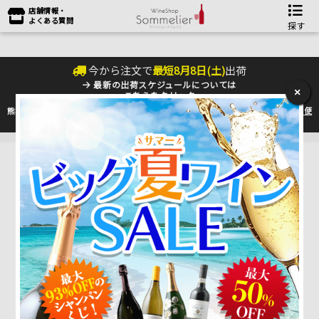
店舗情報・
よくある質問
探す
今から注文で
最短
8
月
8
日(
土
)
出荷
最新の出荷スケジュールについては
×
こちらをクリック
熊本地震の影響により九州への配送に遅れが生じております。最新情報は
佐川急便
のHP
をご確認下さい。