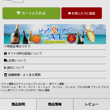
カートに入れる
お気に入りに追加
⇒特設会場はコチラ
ギフト(有料)追加について
出荷について
送料について
店舗情報・よくある質問
ワイン通販ならワインショップソムリエ
>
赤ワイン通販
>
ブルゴーニュ・オート・コート・ド・ニュイ ルージュ ミシェル・グロ 2022年 フランス ブルゴ
ーニュ 赤ワイン ミディアムボディ 750ml 通販
商品説明
商品情報
レビュー