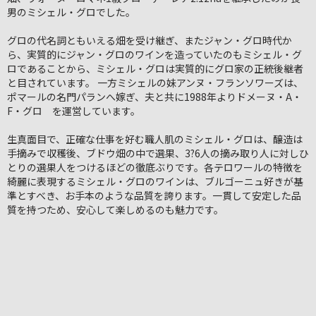
男のミシェル・グロでした。
グロの代名詞ともいえる畑を受け継ぎ、またジャン・グロ時代か
ら、実質的にジャン・グロのワインを造っていたのもミシェル・グ
ロであることから、ミシェル・グロは実質的にグロ家の正統後継者
と目されています。 一方ミシェルの妹アンヌ・フランソワーズは、
ポマールの名門パランへ嫁ぎ、夫と共に1988年よりドメーヌ・A・
F・グロ を運営しています。
生真面目で、正確な仕事を好む職人肌のミシェル・グロは、醸造は
手摘みで収穫後、ブドウ畑の中で選果、3?6人の摘み取り人に対しひ
とりの選果人をつけるほどの徹底ぶりです。各テロワールの特徴を
綺麗に表現するミシェル・グロのワインは、ブルゴーニュ好きが基
準とすべき、お手本のような品質を誇ります。一貫して安定した品
質を持つため、安心して楽しめるのも魅力です。