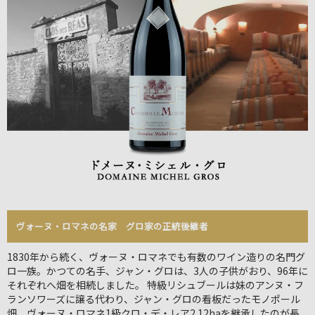
ヴォーヌ・ロマネの名家 グロ家の正統後継者
1830年から続く、ヴォーヌ・ロマネでも有数のワイン造りの名門グ
ロ一族。かつての名手、ジャン・グロは、3人の子供がおり、96年に
それぞれへ畑を相続しました。 特級リシュブールは妹のアンヌ・フ
ランソワーズに譲る代わり、ジャン・グロの看板だったモノポール
畑、ヴォーヌ・ロマネ1級クロ・デ・レア2.12haを継承したのが長