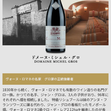
ヴォーヌ・ロマネの名家 グロ家の正統後継者
1830年から続く、ヴォーヌ・ロマネでも有数のワイン造りの名門グ
ロ一族。かつての名手、ジャン・グロは、3人の子供がおり、96年に
それぞれへ畑を相続しました。 特級リシュブールは妹のアンヌ・フ
ランソワーズに譲る代わり、ジャン・グロの看板だったモノポール
畑、ヴォーヌ・ロマネ1級クロ・デ・レア2.12haを継承したのが長