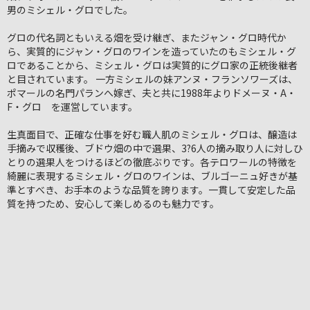
男のミシェル・グロでした。
グロの代名詞ともいえる畑を受け継ぎ、またジャン・グロ時代か
ら、実質的にジャン・グロのワインを造っていたのもミシェル・グ
ロであることから、ミシェル・グロは実質的にグロ家の正統後継者
と目されています。 一方ミシェルの妹アンヌ・フランソワーズは、
ポマールの名門パランへ嫁ぎ、夫と共に1988年よりドメーヌ・A・
F・グロ を運営しています。
生真面目で、正確な仕事を好む職人肌のミシェル・グロは、醸造は
手摘みで収穫後、ブドウ畑の中で選果、3?6人の摘み取り人に対しひ
とりの選果人をつけるほどの徹底ぶりです。各テロワールの特徴を
綺麗に表現するミシェル・グロのワインは、ブルゴーニュ好きが基
準とすべき、お手本のような品質を誇ります。一貫して安定した品
質を持つため、安心して楽しめるのも魅力です。