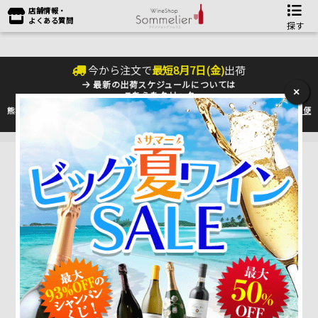
店舗情報・
よくある質問
探す
今から注文で
最短
8
月
7
日(
金
)
出荷
最新の出荷スケジュールについては
×
こちらをクリック
熊本地震の影響により九州への配送に遅れが生じております。最新情報は
佐川急便
のHP
をご確認下さい。