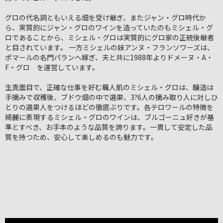
グロの代名詞ともいえる畑を受け継ぎ、またジャン・グロ時代か
ら、実質的にジャン・グロのワインを造っていたのもミシェル・グ
ロであることから、ミシェル・グロは実質的にグロ家の正統後継者
と目されています。 一方ミシェルの妹アンヌ・フランソワーズは、
ポマールの名門パランへ嫁ぎ、夫と共に1988年よりドメーヌ・A・
F・グロ を運営しています。
生真面目で、正確な仕事を好む職人肌のミシェル・グロは、醸造は
手摘みで収穫後、ブドウ畑の中で選果、3?6人の摘み取り人に対しひ
とりの選果人をつけるほどの徹底ぶりです。各テロワールの特徴を
綺麗に表現するミシェル・グロのワインは、ブルゴーニュ好きが基
準とすべき、お手本のような品質を誇ります。一貫して安定した品
質を持つため、安心して楽しめるのも魅力です。