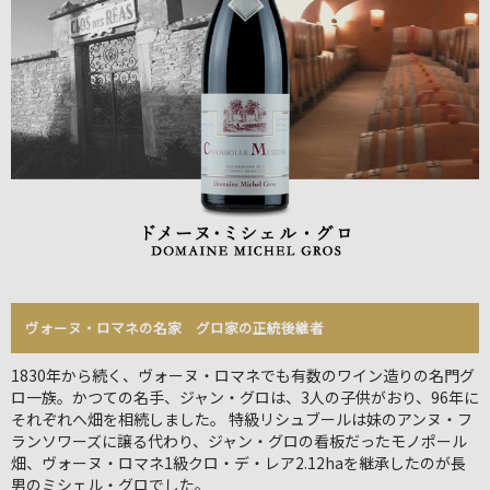
ヴォーヌ・ロマネの名家 グロ家の正統後継者
1830年から続く、ヴォーヌ・ロマネでも有数のワイン造りの名門グ
ロ一族。かつての名手、ジャン・グロは、3人の子供がおり、96年に
それぞれへ畑を相続しました。 特級リシュブールは妹のアンヌ・フ
ランソワーズに譲る代わり、ジャン・グロの看板だったモノポール
畑、ヴォーヌ・ロマネ1級クロ・デ・レア2.12haを継承したのが長
男のミシェル・グロでした。