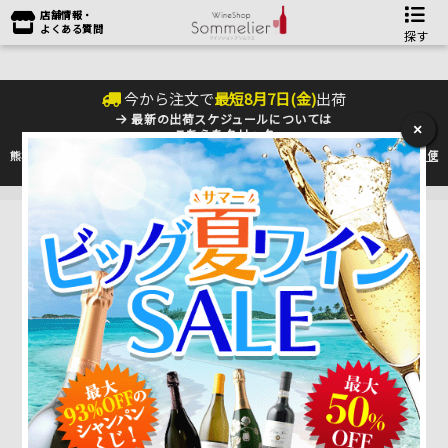
店舗情報・
よくある質問
探す
今から注文で
最短
8
月
7
日(
金
)
出荷
最新の出荷スケジュールについては
×
こちらをクリック
熊本地震の影響により九州への配送に遅れが生じております。最新情報は
佐川急便
のHP
をご確認下さい。