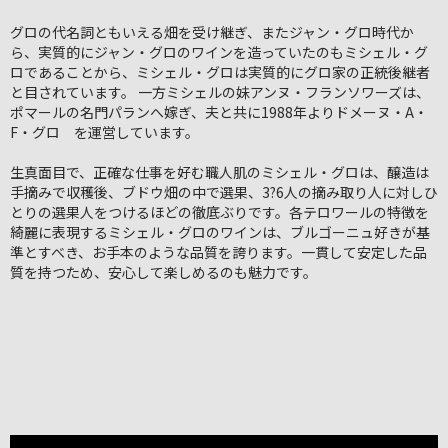
グロの代名詞ともいえる畑を受け継ぎ、またジャン・グロ時代か
ら、実質的にジャン・グロのワインを造っていたのもミシェル・グ
ロであることから、ミシェル・グロは実質的にグロ家の正統後継者
と目されています。 一方ミシェルの妹アンヌ・フランソワーズは、
ポマールの名門パランへ嫁ぎ、夫と共に1988年よりドメーヌ・A・
F・グロ を運営しています。
生真面目で、正確な仕事を好む職人肌のミシェル・グロは、醸造は
手摘みで収穫後、ブドウ畑の中で選果、3?6人の摘み取り人に対しひ
とりの選果人をつけるほどの徹底ぶりです。各テロワールの特徴を
綺麗に表現するミシェル・グロのワインは、ブルゴーニュ好きが基
準とすべき、お手本のような品質を誇ります。一貫して安定した品
質を持つため、安心して楽しめるのも魅力です。