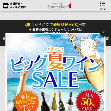
店舗情報・
よくある質問
探す
今から注文で
最短
8
月
6
日(
木
)
出荷
最新の出荷スケジュールについては
×
こちらをクリック
熊本地震の影響により九州への配送に遅れが生じております。最新情報は
佐川急便
のHP
をご確認下さい。