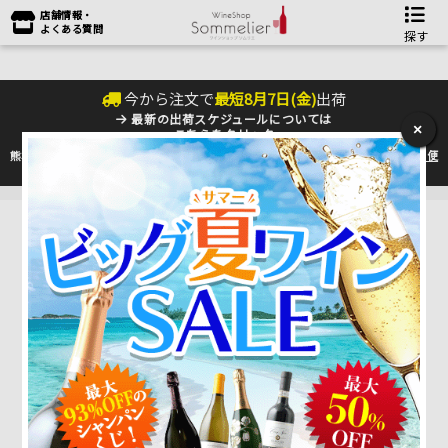
店舗情報・
よくある質問
探す
今から注文で
最短
8
月
7
日(
金
)
出荷
最新の出荷スケジュールについては
×
こちらをクリック
熊本地震の影響により九州への配送に遅れが生じております。最新情報は
佐川急便
のHP
をご確認下さい。