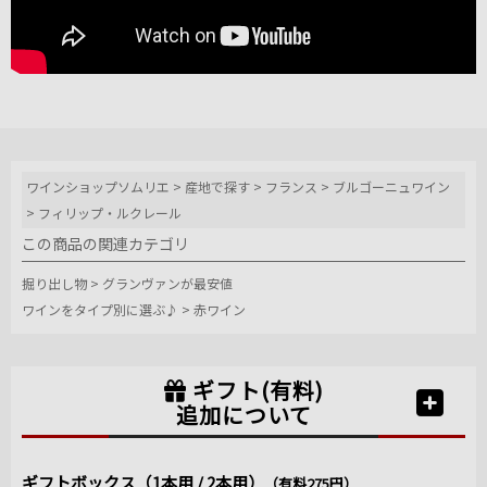
ワインショップソムリエ
>
産地で探す
>
フランス
>
ブルゴーニュワイン
>
フィリップ・ルクレール
この商品の関連カテゴリ
掘り出し物
>
グランヴァンが最安値
ワインをタイプ別に選ぶ♪
>
赤ワイン
ギフト(有料)
追加について
ギフトボックス（1本用 / 2本用）
（有料275円）