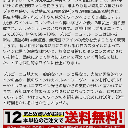
に多くの熱狂的ファンを持ちます。 誰よりも遅い時期に収穫された
ブドウを使い、天然酵母で3週間発酵(うち2週間は高温発酵)させ、
果皮や種に含まれるブドウの成分をワインへじっくり抽出します。
力強いワインは、フレンチオーク樽へ移された後、2年以上に渡り熟
成され、ようやくリリースとなります。 新樽比率はプルミエ・クリ
ュで100％、村名で60～70％、ブルゴーニュ・ルージュは10～2
0％。瓶詰め時は無濾過、無清澄でワインの成分を余すことなく表現
します。 長い抽出と新樽熟成にこだわる独自のスタイルによって、
ワインは黒く濃密な味わいと、極度に凝縮したタンニンの強い味わ
いを持ち、熟成によって徐々に味わいを深めていく可能性を残し
た、とても個性的なワインに仕上がります。
ブルゴーニュ地方の一般的なイメージと異なり、力強い男性的なワ
インの為か、彼のワインはカベルネ・ソーヴィニョンを好むボルド
ーやカリフォルニアワイン好きの層からの支持が多いと言われてい
ます。近年は早く飲めるような味わいになってきている、と言われ
ていますが、やはりこのワインの本領を楽しむためには10年、20年
と時間をかけるべきかもしれません。