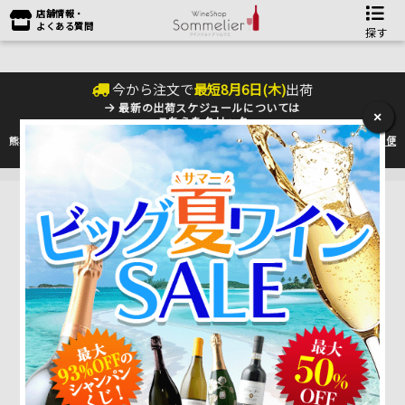
店舗情報・
よくある質問
探す
今から注文で
最短
8
月
6
日(
木
)
出荷
最新の出荷スケジュールについては
×
こちらをクリック
熊本地震の影響により九州への配送に遅れが生じております。最新情報は
佐川急便
のHP
をご確認下さい。