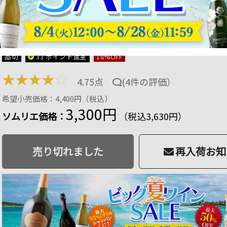
シャテル・ビュイ・ブルゴーニュ・シャルドネ 
2023年 フランス ブルゴーニュ 白ワイン 750ml
商品番号：2101010009828
品切
33 ポイント
進呈
18
%OFF
★
★
★
★
☆
4.75点
(
4件の評価
）
希望小売価格：4,400円（税込）
3,300円
ソムリエ価格：
（税込3,630円）
売り切れました
再入荷お知