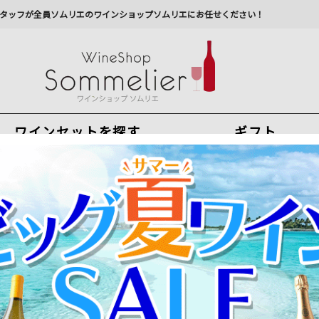
タッフが全員ソムリエのワインショップソムリエにお任せください！
ワインセットを探す
ギフト
今から注文で
最短
8
月
8
日(
土
)
出荷
最新の出荷スケジュールについては
こちらをクリ
州への配送に遅れが生じております。最新情報は
佐川急
ン・ド・ビュクシー 2023年 フランス ブルゴーニュ 白ワイン 750
ミネラル感が冴える、高コスパのブルゴーニュ・シャルドネ