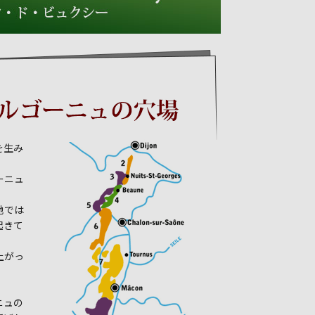
を生み
ーニュ
地では
起きて
上がっ
ニュの