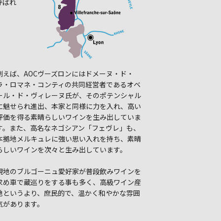
呼ばれ
例えば、AOCヴーズロンにはドメーヌ・ド・
ラ・ロマネ・コンティの共同経営者であるオベ
ール・ド・ヴィレーヌ氏が、そのポテンシャル
に魅せられ進出、本家と同様に力を入れ、高い
評価を得る素晴らしいワインを生み出していま
す。また、高名なネゴシアン「フェヴレ」も、
本拠地メルキュレに強い思い入れを持ち、素晴
らしいワインを次々と生み出しています。
現地のブルゴーニュ愛好家が普段飲みワインを
求め車で蔵巡りをする事も多く、高級ワイン産
地というより、庶民的で、温かく和やかな雰囲
気があります。