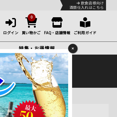
飲食店様向け
酒類仕入れはこちら
0
ログイン
買い物かご
FAQ・店舗情報
ご利用ガイド
特集・お得情報
×
ック
便のHP
をご確認下さい。
ml通販
！