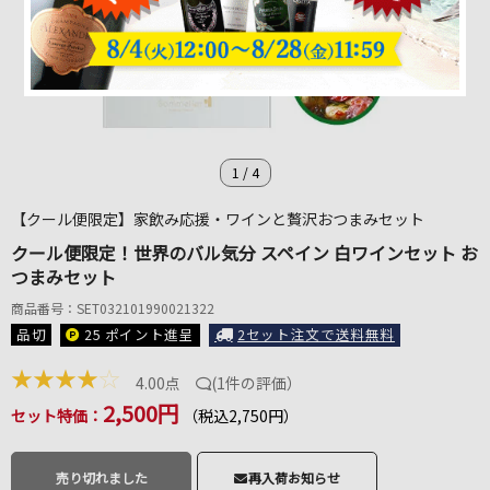
1
/
4
【クール便限定】家飲み応援・ワインと贅沢おつまみセット
クール便限定！世界のバル気分 スペイン 白ワインセット お
つまみセット
商品番号：SET032101990021322
品切
25 ポイント
進呈
2セット注文で送料無料
★
★
★
★
☆
4.00点
(
1件の評価
）
2,500円
セット特価：
（税込2,750円）
売り切れました
再入荷お知らせ