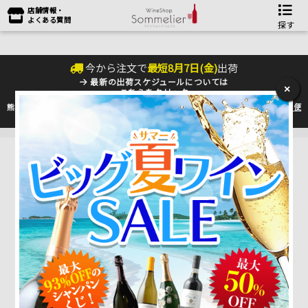
店舗情報・
よくある質問
探す
今から注文で
最短
8
月
7
日(
金
)
出荷
最新の出荷スケジュールについては
×
こちらをクリック
熊本地震の影響により九州への配送に遅れが生じております。最新情報は
佐川急便
のHP
をご確認下さい。