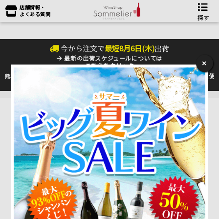
店舗情報・
よくある質問
探す
今から注文で
最短
8
月
6
日(
木
)
出荷
最新の出荷スケジュールについては
×
こちらをクリック
熊本地震の影響により九州への配送に遅れが生じております。最新情報は
佐川急便
のHP
をご確認下さい。