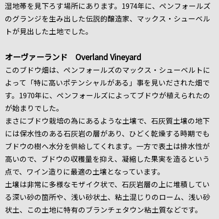
湿地帯を見下ろす場所にあります。1974年に、ペンフォールズ
のグランジを生み出した伝説的醸造家、マックス・シューベル
トが見出した土地でした。
オーヴァーランド Overland Vineyard
このブドウ畑は、ペンフォールズのマックス・シューベルトに
よって「特に高いポテンシャルがある」事を見いだされた畑で
す。1970年に、ペンフォールズによってブドウが植えられたの
が始まりでした。
まさにブドウ栽培の為にあるような土壌で、石灰質土壌の地下
には保水性のある石灰岩の層があり、ひどく乾燥する時期でも
ブドウの樹へ水分を供給してくれます。一方で表土は排水性が
高いので、ブドウの収穫量を抑え、凝縮した果実を造るという
点で、ワイン造りに最適の土壌となっています。
土壌は非常に多様なモザイク状で、石灰岩層の上に堆積してい
る深い砂の箇所や、浅い砂状土、粘土混じりのローム、浅い砂
状土、この土地に特有のブランチェタウン粘土質などです。