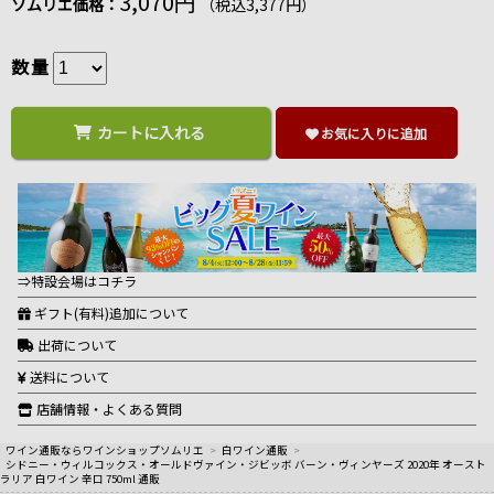
3,070円
ソムリエ価格：
（税込3,377円）
数量
カートに入れる
お気に入りに追加
⇒特設会場はコチラ
ギフト(有料)追加について
出荷について
送料について
店舗情報・よくある質問
ワイン通販ならワインショップソムリエ
>
白ワイン通販
>
シドニー・ウィルコックス・オールドヴァイン・ジビッボ バーン・ヴィンヤーズ 2020年 オースト
ラリア 白ワイン 辛口 750ml 通販