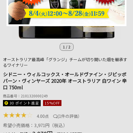
1
/
2
オーストラリア最高峰「グランジ」チームが切り開いた畑を継承す
るワイナリー
シドニー・ウィルコックス・オールドヴァイン・ジビッボ
バーン・ヴィンヤーズ 2020年 オーストラリア 白ワイン 辛
口 750ml
商品番号：2101320000249
30 ポイント
進呈
15
%OFF
★
★
★
★
☆
4.00点
(
1件の評価
）
希望小売価格：3,971円（税込）