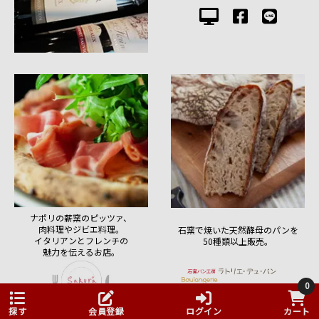
ナポリの薪窯のピッツァ、
肉料理やジビエ料理。
石窯で焼いた天然酵母のパンを
イタリアンとフレンチの
50種類以上販売。
魅力を伝えるお店。
0
探す
会員登録
ログイン
カート