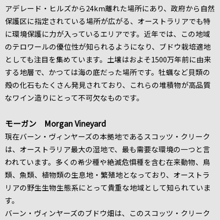
アデレード・ヒルズから24km離れた場所にあり、政府から自然
保護区に指定されている場所が広がる、オーストラリアでも特
に環境保護に力が入っているエリアです。近年では、この地域
のテロワールの優位性が知られるようになり、ブドウ栽培適地
としても注目を集めています。土壌はおよそ1500万年前に由来
する地層で、かつては海の底だった場所です。牡蠣など貝類の
殻の化石もたくさん発見されており、これらの堆積物が高品質
なワイン造りにとって不可欠なものです。
モーガン Morgan Vineyard
現在バーン・ヴィンヤーズの本拠地であるスコッツ・クリーク
は、オーストラリア最大の湿地で、最も需要な環境の一つと言
われています。多くの希少種や絶滅危惧種を含む在来動物、鳥
類、魚類、植物類の生息地・繁殖地となっており、オーストラ
リアの野生生物生態系にとって貴重な地域として知られていま
す。
バーン・ヴィンヤーズのブドウ畑は、このスコッツ・クリーク