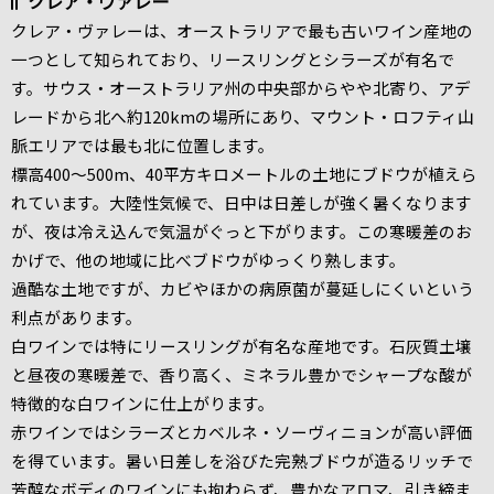
クレア・ヴァレー
クレア・ヴァレーは、オーストラリアで最も古いワイン産地の
一つとして知られており、リースリングとシラーズが有名で
す。サウス・オーストラリア州の中央部からやや北寄り、アデ
レードから北へ約120kmの場所にあり、マウント・ロフティ山
脈エリアでは最も北に位置します。
標高400～500m、40平方キロメートルの土地にブドウが植えら
れています。大陸性気候で、日中は日差しが強く暑くなります
が、夜は冷え込んで気温がぐっと下がります。この寒暖差のお
かげで、他の地域に比べブドウがゆっくり熟します。
過酷な土地ですが、カビやほかの病原菌が蔓延しにくいという
利点があります。
白ワインでは特にリースリングが有名な産地です。石灰質土壌
と昼夜の寒暖差で、香り高く、ミネラル豊かでシャープな酸が
特徴的な白ワインに仕上がります。
赤ワインではシラーズとカベルネ・ソーヴィニョンが高い評価
を得ています。暑い日差しを浴びた完熟ブドウが造るリッチで
芳醇なボディのワインにも拘わらず、豊かなアロマ、引き締ま