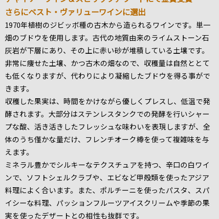
さらにベスト・ヴァリューワインに選出
1970年植樹のジビッボ種の古木から造られるワインです。単一
畑のブドウを使用します。古代の地質由来のライムストーン石
灰岩が下層にあり、その上に赤い砂が堆積している土壌です。
非常に痩せた土壌、かつ古木の畑なので、収穫量は自然ととて
も低くなりますが、代わりにより凝縮したブドウを得る事がで
きます。
収穫した果実は、時間をかけながら優しくプレスし、低温で発
酵されます。大部分はステンレスタンクでの発酵を行いシャー
プな酸、活き活きしたフレッシュな味わいを表現しますが、全
体のうち僅かな量だけ、フレンチオーク樽を使って複雑味を与
えます。
ミネラル豊かでシルキーなテクスチュアを持つ、辛口の白ワイ
ンで、ソフトシェルクラブや、エビなど甲殻類を使ったアジア
料理によく合います。また、ポルチーニを使ったパスタ、スパ
イシーな料理、パッションフルーツアイスクリームや季節の果
実を使ったデザートとの相性も抜群です。