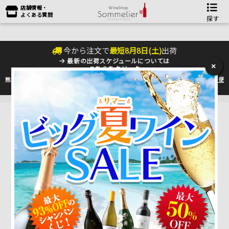
店舗情報・
よくある質問
探す
今から注文で
最短
8
月
8
日(
土
)
出荷
最新の出荷スケジュールについては
×
こちらをクリック
熊本地震の影響により九州への配送に遅れが生じております。最新情報は
佐川急便
のHP
をご確認下さい。