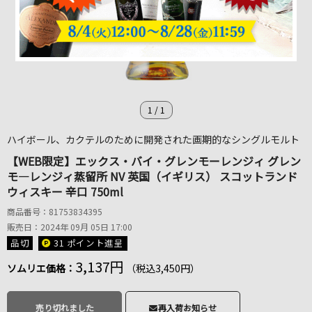
1
/
1
ハイボール、カクテルのために開発された画期的なシングルモルト
【WEB限定】エックス・バイ・グレンモーレンジィ グレン
モ―レンジィ蒸留所 NV 英国（イギリス） スコットランド
ウィスキー 辛口 750ml
商品番号：81753834395
販売日：2024年 09月 05日 17:00
品切
31 ポイント
進呈
3,137円
ソムリエ価格：
（税込3,450円）
売り切れました
再入荷お知らせ