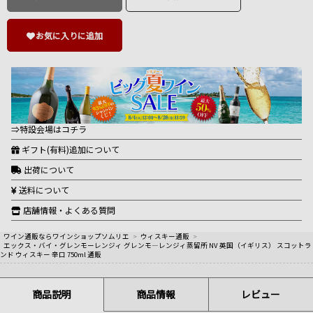
お気に入りに追加
⇒特設会場はコチラ
ギフト(有料)追加について
出荷について
送料について
店舗情報・よくある質問
ワイン通販ならワインショップソムリエ
>
ウィスキー通販
>
エックス・バイ・グレンモーレンジィ グレンモ―レンジィ蒸留所 NV 英国（イギリス） スコットラ
ンド ウィスキー 辛口 750ml 通販
商品説明
商品情報
レビュー