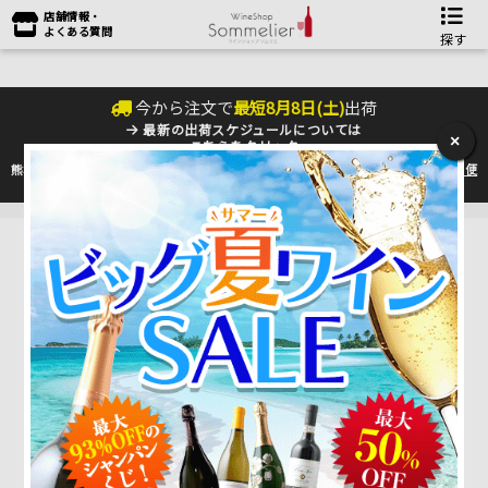
店舗情報・
よくある質問
探す
今から注文で
最短
8
月
8
日(
土
)
出荷
最新の出荷スケジュールについては
×
こちらをクリック
熊本地震の影響により九州への配送に遅れが生じております。最新情報は
佐川急便
のHP
をご確認下さい。