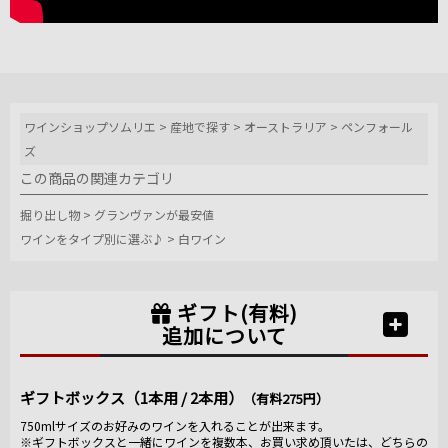
ワインショップソムリエ
>
産地で探す
>
オーストラリア
>
ペンフォール
ズ
この商品の関連カテゴリ
掘り出し物
>
グランヴァンが最安値
ワインをタイプ別に選ぶ♪
>
白ワイン
ギフト(有料)
追加について
ギフトボックス（1本用 / 2本用）
（有料275円）
750mlサイズのお好みのワインを入れることが出来ます。
※ギフトボックスと一緒にワインを複数本、お買い求め頂いたは、どちらの