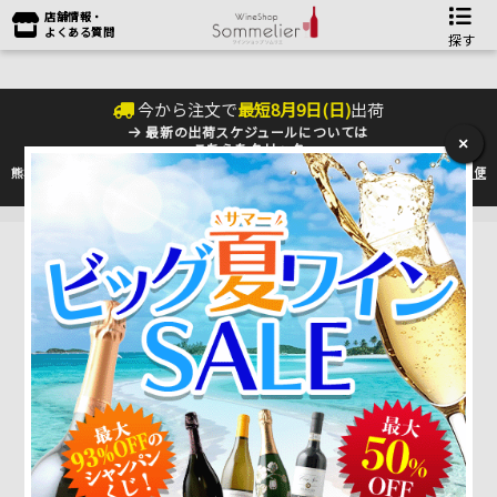
店舗情報・
よくある質問
探す
今から注文で
最短
8
月
9
日(
日
)
出荷
最新の出荷スケジュールについては
×
こちらをクリック
熊本地震の影響により九州への配送に遅れが生じております。最新情報は
佐川急便
のHP
をご確認下さい。