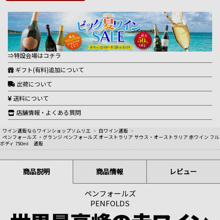
⇒特設会場はコチラ
ギフト(有料)追加について
出荷について
送料について
店舗情報・よくある質問
ワイン通販ならワインショップソムリエ
>
白ワイン通販
>
ペンフォールズ ・グランジ ペンフォールズ オーストラリア サウス・オーストラリア 赤ワイン フル
ボディ 750ml 通販
商品説明
商品情報
レビュー
ペンフォールズ
PENFOLDS