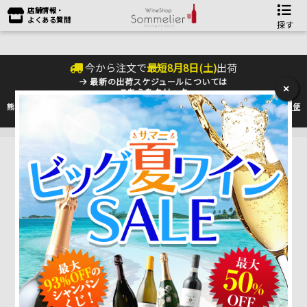
店舗情報・
よくある質問
探す
今から注文で
最短
8
月
8
日(
土
)
出荷
最新の出荷スケジュールについては
×
こちらをクリック
熊本地震の影響により九州への配送に遅れが生じております。最新情報は
佐川急便
のHP
をご確認下さい。