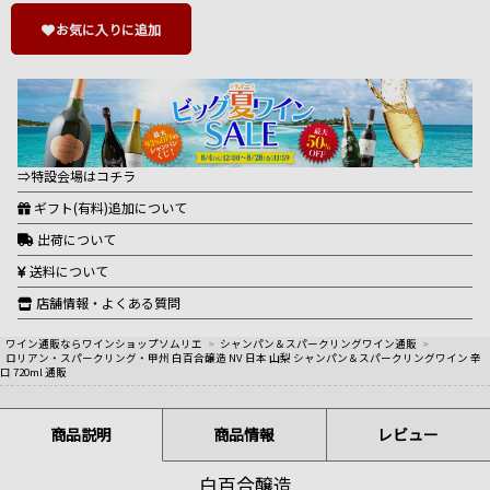
お気に入りに追加
⇒特設会場はコチラ
ギフト(有料)追加について
出荷について
送料について
店舗情報・よくある質問
ワイン通販ならワインショップソムリエ
>
シャンパン＆スパークリングワイン通販
>
ロリアン・スパークリング・甲州 白百合醸造 NV 日本 山梨 シャンパン＆スパークリングワイン 辛
口 720ml 通販
商品説明
商品情報
レビュー
白百合醸造