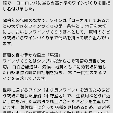
語で、 ヨーロッパに劣らぬ高水準のワインづくりを目指
し名付けました。
50余年の伝統のなかで、ワインは「ローカル」であるこ
との大切さをワインづくりの第一条件とし 地元を大切
にし、おいしいワインづくりの基本として、 原料のぶど
う栽培からワインづくりまで情熱を持って取り組んでい
ます。
葡萄を育む豊かな風土「勝沼」
ワインづくりとはシンプルだからこそ葡萄の良否が大
切。 白百合醸造は、気候、地質ともに葡萄栽培に適し
た山梨県勝沼町に自社畑を持ち、 常に一貫性のあるワ
インを追求しています。
世界に通ずるワイン（より良いワイン）を造るためぶど
う栽培に適した勝沼（甲府盆地）で、 生食用ぶどうに近
い手間をかけた栽培法で風土に合ったぶどうを生産して
います。 気候風土に合った品種を見極めるため、欧州系
品種を少しずつ何種類も栽培する取り組みも行っていま