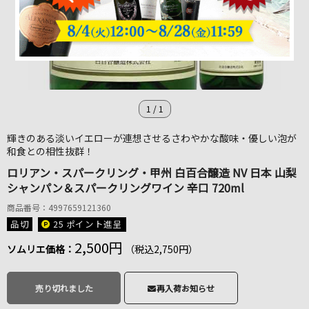
1
/
1
輝きのある淡いイエローが連想させるさわやかな酸味・優しい泡が
和食との相性抜群！
ロリアン・スパークリング・甲州 白百合醸造 NV 日本 山梨
シャンパン＆スパークリングワイン 辛口 720ml
商品番号：4997659121360
品切
25 ポイント
進呈
2,500円
ソムリエ価格：
（税込2,750円）
売り切れました
再入荷お知らせ