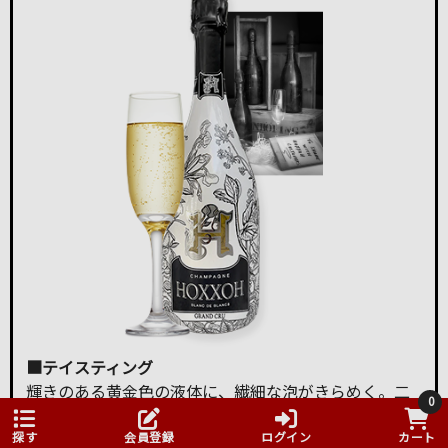
■テイスティング
輝きのある黄金色の液体に、繊細な泡がきらめく。二
0
次発酵で生まれるシャンパーニュの特徴的なブリオッ
シュの風味、バター、ローストアーモンドの風味が漂
探す
会員登録
ログイン
カート