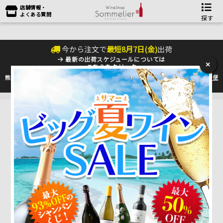
店舗情報・
よくある質問
探す
今から注文で
最短
8
月
7
日(
金
)
出荷
最新の出荷スケジュールについては
×
こちらをクリック
熊本地震の影響により九州への配送に遅れが生じております。最新情報は
佐川急便
のHP
をご確認下さい。