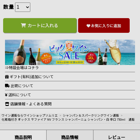
数量
カートに入れる
お気に入りに追加
⇒特設会場はコチラ
ギフト(有料)追加について
出荷について
送料について
店舗情報・よくある質問
ワイン通販ならワインショップソムリエ
>
シャンパン＆スパークリングワイン通販
>
化粧箱付き オックス サファイア NV フランス シャンパーニュ シャンパン・白 辛口 750ml 通販
商品説明
商品情報
レビュー