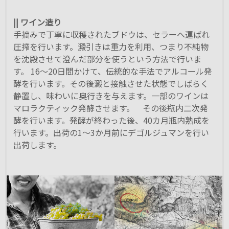
|| ワイン造り
手摘みで丁寧に収穫されたブドウは、セラーへ運ばれ
圧搾を行います。澱引きは重力を利用、つまり不純物
を沈殿させて澄んだ部分を使うという方法で行いま
す。 16～20日間かけて、伝統的な手法でアルコール発
酵を行います。その後澱と接触させた状態でしばらく
静置し、味わいに奥行きを与えます。一部のワインは
マロラクティック発酵させます。 その後瓶内二次発
酵を行います。発酵が終わった後、40カ月瓶内熟成を
行います。出荷の1～3か月前にデゴルジュマンを行い
出荷します。