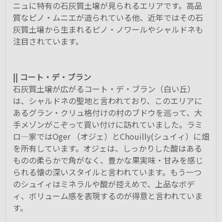
ニュに特有の石灰質土壌が見られるエリアです。高品
質なピノ・ムニエが造られている他、近年ではその石
灰質土壌から生まれるピノ・ノワールやシャルドネも
注目されています。
|| コート・デ・ブラン
石灰質土壌が広がるコート・デ・ブラン（白い丘）
は、シャルドネの聖地と言われており、このエリアに
あるグラン・クリュ格付けの村のブドウを巡って、大
手メゾンがこぞって買い付けに訪れていました。ラミ
ロ―家ではOger （オジェ）とChouilly(シュイィ）に畑
を所有しています。オジェは、しっかりした酸はある
ものの柔らかで角がなく、豊かな果実味・甘みを感じ
られる懐の深いスタイルと言われています。もう一つ
のシュイィはミネラルや酸が控えめで、上品なボデ
ィ、ボリューム感を表現するのが得意と言われていま
す。