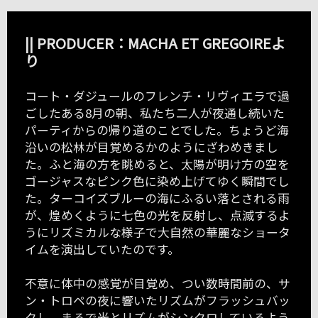
|| PRODUCER：MACHA ET GREGOIREよ
り
コート・ダジュールのフレンチ・リヴィエラで過
ごしたある8月の朝、私たち二人が夜通し続いた
パーティからの帰り道のことでした。ちょうど海
沿いの松林が目覚めるかのようにざわめきまし
た。ふと海の方を眺めると、太陽が明け方の空を
ゴージャスなピンク色に染め上げてゆく瞬間でし
た。ターコイズブルーの海にふるい落とされる雨
が、煌めくように七色の光を反射し、点滅するよ
うにリズミカルな様子で大自然の華麗なショータ
イムを演出していたのです。
不意に体中の感覚が目覚め、つい数時間前の、サ
ン・トロペの夜に響いたリズムがフラッシュバッ
クし、まるで光とリズムがシンクロしているよう