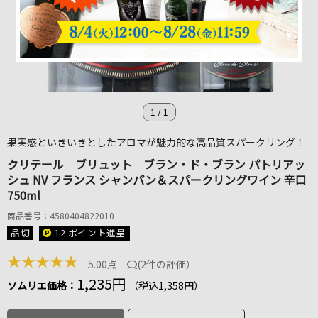
1
/
1
果実感といきいきとしたアロマが魅力的な高品質スパークリング！
クリテール ブリュット ブラン・ド・ブラン パトリアッ
シュ NV フランス シャンパン＆スパークリングワイン 辛口
750ml
商品番号：4580404822010
品切
12 ポイント
進呈
★
★
★
★
★
5.00点
(
2件の評価
）
1,235円
ソムリエ価格：
（税込1,358円）