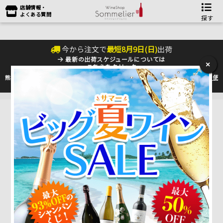
店舗情報・
よくある質問
探す
今から注文で
最短
8
月
9
日(
日
)
出荷
最新の出荷スケジュールについては
×
こちらをクリック
熊本地震の影響により九州への配送に遅れが生じております。最新情報は
佐川急便
のHP
をご確認下さい。