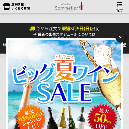
店舗情報・
よくある質問
探す
今から注文で
最短
8
月
9
日(
日
)
出荷
最新の出荷スケジュールについては
×
こちらをクリック
熊本地震の影響により九州への配送に遅れが生じております。最新情報は
佐川急便
のHP
をご確認下さい。