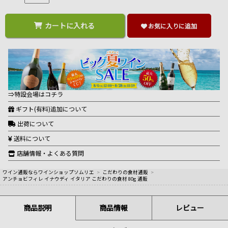
カートに入れる
お気に入りに追加
⇒特設会場はコチラ
ギフト(有料)追加について
出荷について
送料について
店舗情報・よくある質問
ワイン通販ならワインショップソムリエ
>
こだわりの食材通販
>
アンチョビフィレ イナウディ イタリア こだわりの食材 80g 通販
商品説明
商品情報
レビュー