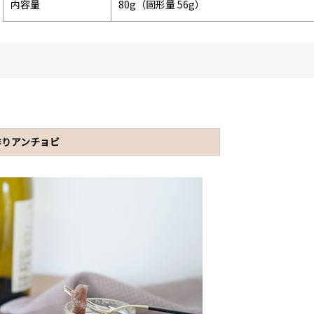
内容量
80g（固形量 56g）
ィ
作りアンチョビ