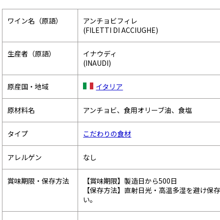
ワイン名（原語）
アンチョビフィレ
(FILETTI DI ACCIUGHE)
生産者（原語）
イナウディ
(INAUDI)
原産国・地域
イタリア
原材料名
アンチョビ、食用オリーブ油、食塩
タイプ
こだわりの食材
アレルゲン
なし
賞味期限・保存方法
【賞味期限】製造日から500日
【保存方法】直射日光・高温多湿を避け保
い。