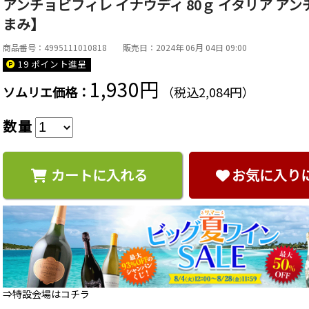
アンチョビフィレ イナウディ 80ｇ イタリア 
まみ】
商品番号：4995111010818
販売日：2024年 06月 04日 09:00
19 ポイント
進呈
1,930円
ソムリエ価格：
（税込2,084円）
数量
カートに入れる
お気に入り
⇒特設会場はコチラ