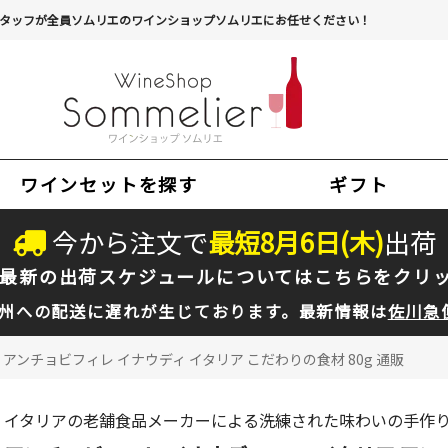
タッフが全員ソムリエのワインショップソムリエにお任せください！
ワインセットを探す
ギフト
今から注文で
最短
8
月
6
日(
木
)
出荷
最新の出荷スケジュールについては
こちらをクリ
州への配送に遅れが生じております。最新情報は
佐川急
アンチョビフィレ イナウディ イタリア こだわりの食材 80g 通販
イタリアの老舗食品メーカーによる洗練された味わいの手作