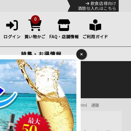
飲食店様向け
酒類仕入れはこちら
0
ログイン
買い物かご
FAQ・店舗情報
ご利用ガイド
特集・お得情報
×
ック
便のHP
をご確認下さい。
ンチン メンドーサ 赤ワイン フルボディ 750ml 通販
フルボディ赤ワイン