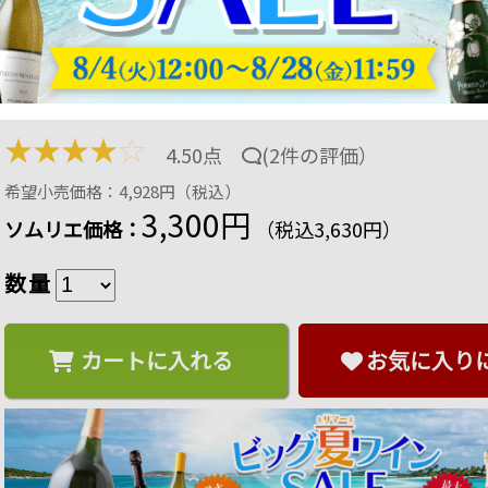
セレクテッド・パーセル 1853オールド・ヴァイン
ーサ 赤ワイン フルボディ 750ml
商品番号：2101350000059
33 ポイント
進呈
26
%OFF
★
★
★
★
☆
4.50点
(
2件の評価
）
希望小売価格：4,928円（税込）
3,300円
ソムリエ価格：
（税込3,630円）
数量
カートに入れる
お気に入り