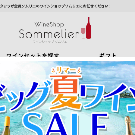
タッフが全員ソムリエのワインショップソムリエにお任せください！
ワインセットを探す
ギフト
今から注文で
最短
8
月
9
日(
日
)
出荷
最新の出荷スケジュールについては
こちらをクリ
州への配送に遅れが生じております。最新情報は
佐川急
テッド・パーセル 1853オールド・ヴァイン・エステート 2019年 アルゼ
VIVINO★4.4の高評価！樹齢100年以上の古木から生まれた