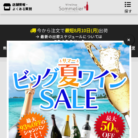
店舗情報・
よくある質問
探す
今から注文で
最短
8
月
10
日(
月
)
出荷
最新の出荷スケジュールについては
×
こちらをクリック
熊本地震の影響により九州への配送に遅れが生じております。最新情報は
佐川急便
のHP
をご確認下さい。