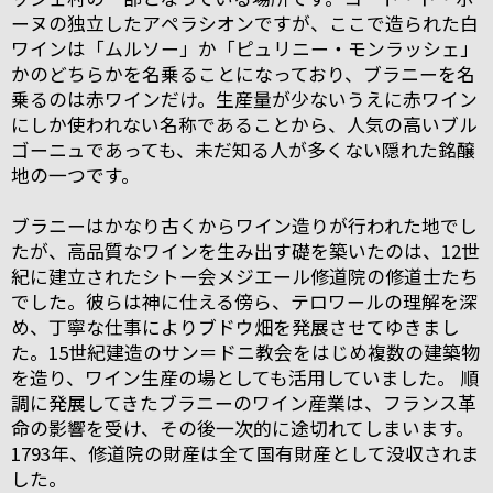
ーヌの独立したアペラシオンですが、ここで造られた白
ワインは「ムルソー」か「ピュリニー・モンラッシェ」
かのどちらかを名乗ることになっており、ブラニーを名
乗るのは赤ワインだけ。生産量が少ないうえに赤ワイン
にしか使われない名称であることから、人気の高いブル
ゴーニュであっても、未だ知る人が多くない隠れた銘醸
地の一つです。
ブラニーはかなり古くからワイン造りが行われた地でし
たが、高品質なワインを生み出す礎を築いたのは、12世
紀に建立されたシトー会メジエール修道院の修道士たち
でした。彼らは神に仕える傍ら、テロワールの理解を深
め、丁寧な仕事によりブドウ畑を発展させてゆきまし
た。15世紀建造のサン＝ドニ教会をはじめ複数の建築物
を造り、ワイン生産の場としても活用していました。 順
調に発展してきたブラニーのワイン産業は、フランス革
命の影響を受け、その後一次的に途切れてしまいます。
1793年、修道院の財産は全て国有財産として没収されま
した。