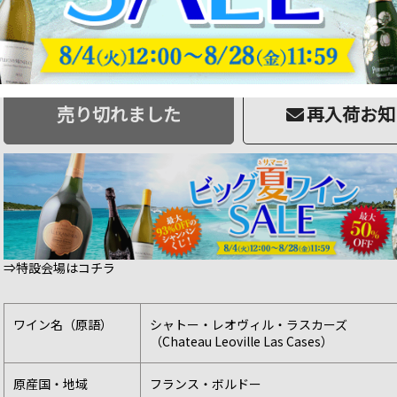
品切
398 ポイント
進呈
39,819円
ソムリエ価格：
（税込43,800円）
売り切れました
再入荷お知
⇒特設会場はコチラ
ワイン名（原語）
シャトー・レオヴィル・ラスカーズ
（Chateau Leoville Las Cases）
原産国・地域
フランス・ボルドー