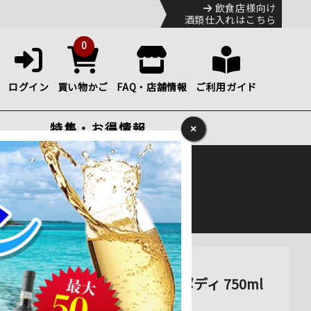
飲食店様向け
酒類仕入れはこちら
0
ログイン
買い物かご
FAQ・店舗情報
ご利用ガイド
特集・お得情報
×
ック
便のHP
をご確認下さい。
ンス ボルドー 赤ワイン フルボディ 750ml