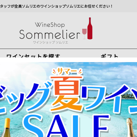
タッフが全員ソムリエのワインショップソムリエにお任せください！
ワインセットを探す
ギフト
今から注文で
最短
8
月
9
日(
日
)
出荷
最新の出荷スケジュールについては
こちらをクリ
州への配送に遅れが生じております。最新情報は
佐川急
シャトー・レオヴィル・ラス・カーズ 2005年 フラ
商品番号：2101020015833