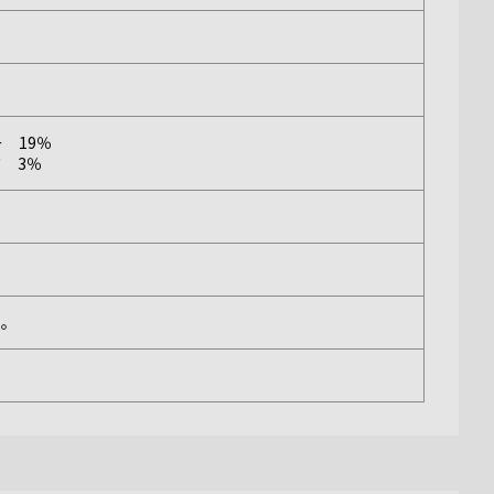
 19％
 3％
い。