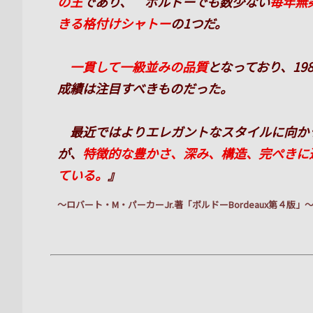
の王
であり、 ボルドーでも数少ない
毎年無
きる格付けシャトー
の1つだ。
一貫して一級並みの品質
となっており、198
成績は注目すべきものだった。
最近ではよりエレガントなスタイルに向か
が、
特徴的な豊かさ、深み、構造、完ぺきに
ている。
』
～ロバート・M・パーカーJr.著「ボルドーBordeaux第４版」