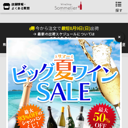
店舗情報・
よくある質問
探す
今から注文で
最短
8
月
9
日(
日
)
出荷
最新の出荷スケジュールについては
×
こちらをクリック
熊本地震の影響により九州への配送に遅れが生じております。最新情報は
佐川急便
のHP
をご確認下さい。