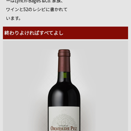
ーはLynch-Bages &Co. 家族、
ワインと52のレシピに書かれて
います。
終わりよければすべてよし