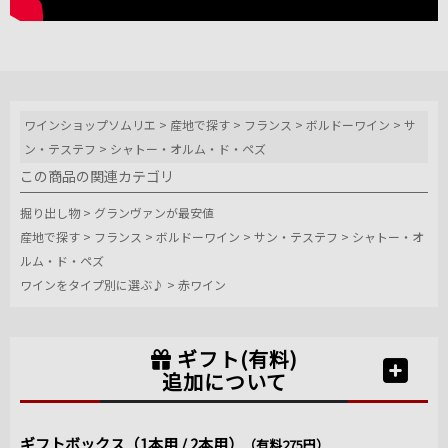
ワインショップソムリエ
>
産地で探す
>
フランス
>
ボルドーワイン
>
サ
ン・テステフ
>
シャトー・オルム・ド・ペズ
この商品の関連カテゴリ
掘り出し物
>
グランヴァンが最安値
産地で探す
>
フランス
>
ボルドーワイン
>
サン・テステフ
>
シャトー・オ
ルム・ド・ペズ
ワインをタイプ別に選ぶ♪
>
赤ワイン
ギフト(有料)
追加について
ギフトボックス（1本用 / 2本用）
（有料275円）