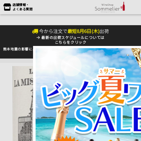
店舗情報・
よくある質問
今から注文で
最短
8
月
6
日(
木
)
出荷
最新の出荷スケジュールについては
こちらをクリック
熊本地震の影響により九州への配送に遅れが生じております。最新情報は
佐川急便
のHP
をご確認下さい。