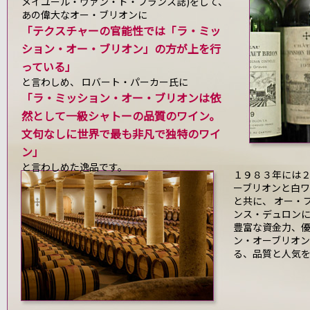
メイユール・ヴァン・ド・フランス誌)をして、
あの偉大なオー・ブリオンに
「テクスチャーの官能性では「ラ・ミッ
ション・オー・ブリオン」の方が上を行
っている」
と言わしめ、 ロバート・パーカー氏に
「ラ・ミッション・オー・ブリオンは依
然として一級シャトーの品質のワイン。
文句なしに世界で最も非凡で独特のワイ
ン」
と言わしめた逸品です。
１９８３年には
ーブリオンと白
と共に、 オー・
ンス・デュロン
豊富な資金力、
ン・オーブリオ
る、品質と人気