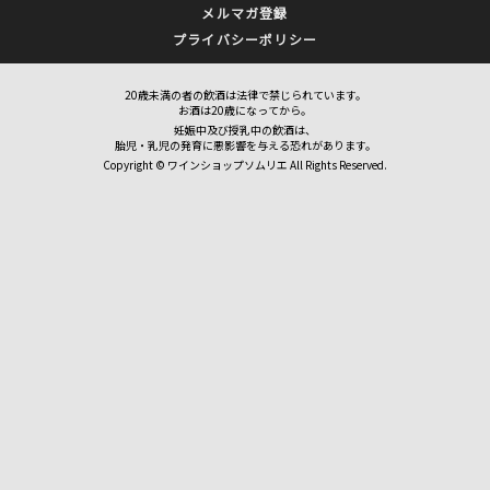
メルマガ登録
プライバシーポリシー
20歳未満の者の飲酒は法律で禁じられています。
お酒は20歳になってから。
妊娠中及び授乳中の飲酒は、
胎児・乳児の発育に悪影響を与える恐れがあります。
Copyright © ワインショップソムリエ All Rights Reserved.