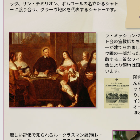
ック、サン・テミリオン、ポムロールの名立たるシャト
ーに渡り合う、グラーヴ地区を代表するシャトーです。
ラ・ミッション･
ト会の宣教師たち
ーが建てられまし
ウ園の一部だった
敵する上質なワイ
命により領地は国
います。
所
ん
ャ
り
イ
オ
ほ
厳しい評価で知られるル・クラスマン誌(現レ・