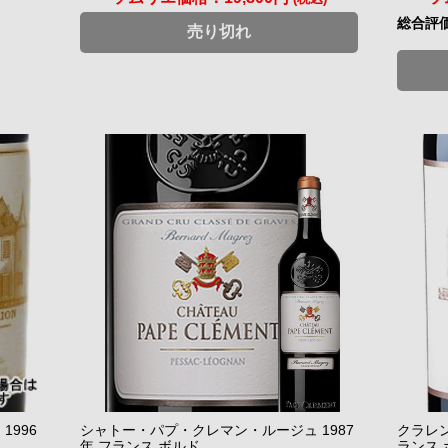
総合評
売り切れ
996
シャトー・パプ・クレマン・ルージュ 1987
クラレン
年 フランス ボルド...
ランス ボ