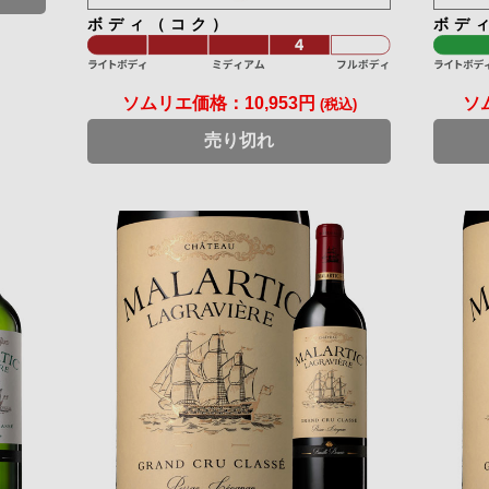
ボディ（コク）
ボデ
ソムリエ価格：
10,953円
ソ
(税込)
売り切れ