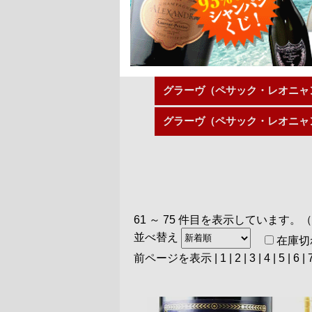
す地域が「ぺサック・レオニャン
この地域には数々の著名なシャト
こちらでは、そんなグラーヴ地区
グラーヴ（ペサック・レオニャ
グラーヴ（ペサック・レオニャ
グラーヴ（ペサック・レオニャ
61 ～ 75 件目を表示しています。（
並べ替え
在庫切
前ページを表示
|
1
|
2
|
3
|
4
| 5 |
6
|