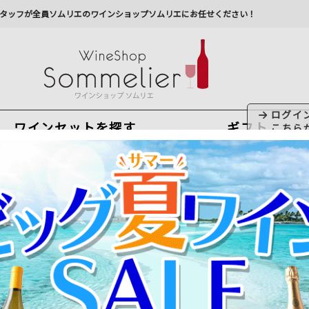
タッフが全員ソムリエのワインショップソムリエにお任せください！
ワインセットを探す
ギフト
今から注文で
最短
8
月
8
日(
土
)
出荷
最新の出荷スケジュールについては
こちらをクリ
州への配送に遅れが生じております。最新情報は
佐川急
ドーワイン
＞
グラーヴ、ペサック・レオニャン
ニャン）のワインの特徴と通販での選び方
れ、ボルドーのブドウ発祥の地として知られるグラーヴ地区。そ