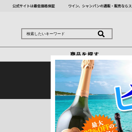
公式サイトは最低価格保証
ワイン、シャンパンの通販・販売ならス
商品を探す
熊本地震の影響により九
トップ
＞
産地で探す
＞
フランス
＞
ボル
グラーヴ（ペサック・レオ
フランス屈指の銘醸地として知ら