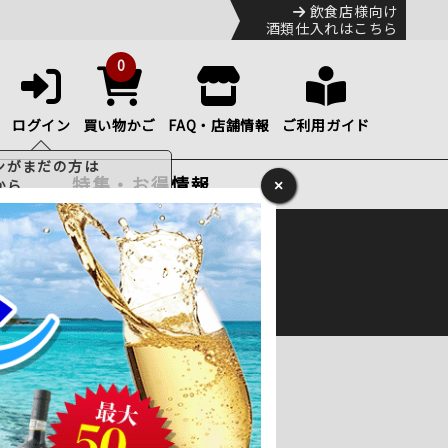
飲食店様向け
酒類仕入れはこちら
0
ログイン
買い物かご
FAQ・店舗情報
ご利用ガイド
特集・お得情報
×
ック
便のHP
をご確認下さい。
の中でも特に優れたワインを生み出