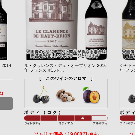
014
ル・クラレンス・デュ・オーブリオン 2016
シャトー
年 フランス ボルド...
年 フラン
[ このワインのアロマ ]
込)
ボディ（コク）
ボデ
ソムリエ価格：
19,800円
ソ
(税込)