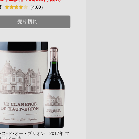
価
（4.60）
売り切れ
ス･ド･オー・ブリオン 2017年 フ
ルドー 赤...