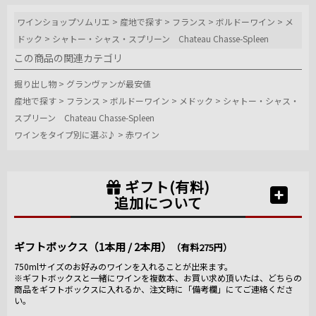
ワインショップソムリエ
>
産地で探す
>
フランス
>
ボルドーワイン
>
メ
ドック
>
シャトー・シャス・スプリーン Chateau Chasse-Spleen
この商品の関連カテゴリ
掘り出し物
>
グランヴァンが最安値
産地で探す
>
フランス
>
ボルドーワイン
>
メドック
>
シャトー・シャス・
スプリーン Chateau Chasse-Spleen
ワインをタイプ別に選ぶ♪
>
赤ワイン
ギフト(有料)
追加について
ギフトボックス（1本用 / 2本用）
（有料275円）
750mlサイズのお好みのワインを入れることが出来ます。
※ギフトボックスと一緒にワインを複数本、お買い求め頂いたは、どちらの
商品をギフトボックスに入れるか、注文時に「備考欄」にてご連絡くださ
い。