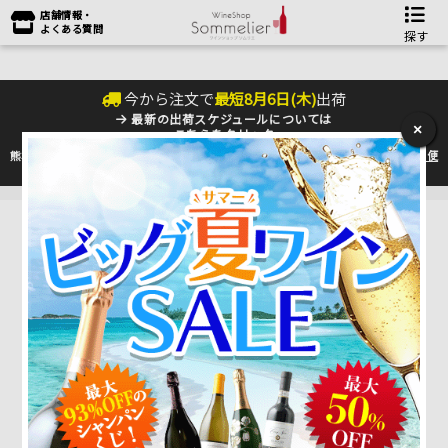
店舗情報・
よくある質問
探す
今から注文で
最短
8
月
6
日(
木
)
出荷
最新の出荷スケジュールについては
×
こちらをクリック
熊本地震の影響により九州への配送に遅れが生じております。最新情報は
佐川急便
のHP
をご確認下さい。