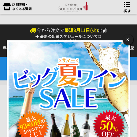
店舗情報・
よくある質問
探す
今から注文で
最短
8
月
11
日(
火
)
出荷
最新の出荷スケジュールについては
×
こちらをクリック
熊本地震の影響により九州への配送に遅れが生じております。最新情報は
佐川急便
のHP
をご確認下さい。
夏季の配送は『クール便』のご利用をお勧めいたします。
ワインは25℃以上で劣化するデリケートな商品です。
6～9月はワインを守るためにも是非ご利用ください。