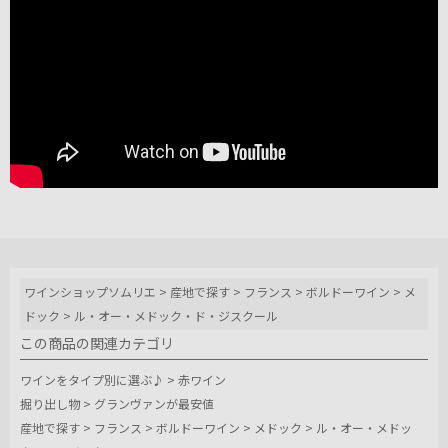
ワインショップソムリエ
>
産地で探す
>
フランス
>
ボルドーワイン
>
メ
ドック
>
ル・オー・メドック・ド・ジスクール
この商品の関連カテゴリ
ワインをタイプ別に選ぶ♪
>
赤ワイン
掘り出し物
>
グランヴァンが最安値
産地で探す
>
フランス
>
ボルドーワイン
>
メドック
>
ル・オー・メドッ