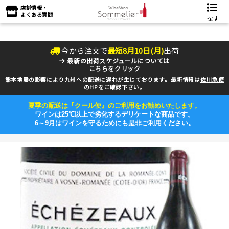
店舗情報・
よくある質問
探す
今から注文で
最短
8
月
10
日(
月
)
出荷
最新の出荷スケジュールについては
こちらをクリック
熊本地震の影響により九州への配送に遅れが生じております。最新情報は
佐川急便
のHP
をご確認下さい。
夏季の配送は『クール便』のご利用をお勧めいたします。
ワインは25℃以上で劣化するデリケートな商品です。
6～9月はワインを守るためにも是非ご利用ください。