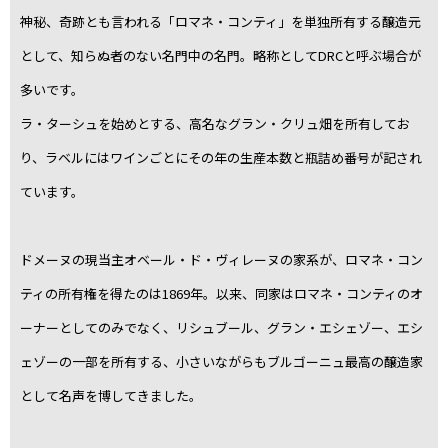
神秘、奇跡とも言われる「ロマネ・コンティ」を単独所有する醸造元
として、知らぬ者のない名門中の名門。略称としてDRCと呼ぶ場合が
多いです。
ラ・ターシュを始めとする、高名なグラン・クリュ畑を所有してお
り、ラベルにはワインごとにその年の生産本数と瓶詰め番号が記され
ています。
ドメーヌの現当主オベール・ド・ヴィレーヌの家系が、ロマネ・コン
ティの所有権を得たのは1869年。以来、同家はロマネ・コンティのオ
ーナーとしてのみでなく、リシュブール、グラン・エシェゾー、エシ
ェゾーの一部を所有する、小さいながらもブルゴーニュ最高の醸造家
として名声を博してきました。