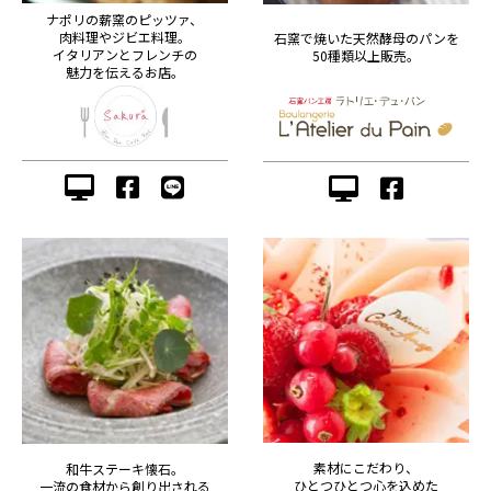
ナポリの薪窯のピッツァ、
肉料理やジビエ料理。
石窯で焼いた天然酵母のパンを
イタリアンとフレンチの
50種類以上販売。
魅力を伝えるお店。
素材にこだわり、
和牛ステーキ懐石。
ひとつひとつ心を込めた
一流の食材から創り出される