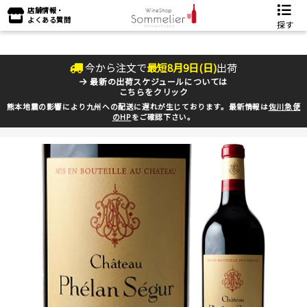
店舗情報・
よくある質問
探す
今から注文で
最短
8
月
9
日(
日
)
出荷
最新の出荷スケジュールについては
こちらをクリック
熊本地震の影響により九州への配送に遅れが生じております。最新情報は
佐川急便
のHP
をご確認下さい。