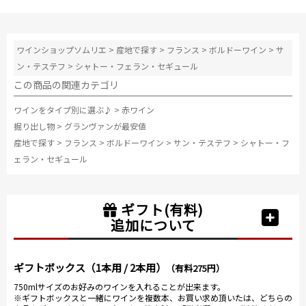
ワインショップソムリエ
>
産地で探す
>
フランス
>
ボルドーワイン
>
サ
ン・テステフ
>
シャトー・フェラン・セギュール
この商品の関連カテゴリ
ワインをタイプ別に選ぶ♪
>
赤ワイン
掘り出し物
>
グランヴァンが最安値
産地で探す
>
フランス
>
ボルドーワイン
>
サン・テステフ
>
シャトー・フ
ェラン・セギュール
ギフト(有料)
追加について
ギフトボックス（1本用 / 2本用）
（有料275円）
750mlサイズのお好みのワインを入れることが出来ます。
※ギフトボックスと一緒にワインを複数本、お買い求め頂いたは、どちらの