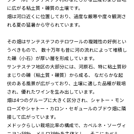
に広がる粘土質・礫質の土壌です。
畑は河口近くに位置しており、過度な厳寒や度々観測さ
れる夏の猛暑から守られています。
その畑はサンテステフのテロワールの複雑性の好例とい
うべきもので、 数十万年も昔に河の流れによって堆積し
た礫（小石）が厚い層を形成しています。
サンテステフ地区の大部分には、河原石、特に粘土質砂
まじりの礫（粘土質・礫質）から成る、 なだらかな起
伏のある風景が広がっており、土壌に適した品種が栽培
され、優れたワインを生み出しています。
畑は4つのグループに大きく区分され、シャトー・モン
ローズやシャトー・カロン・セギュールのブドウ畑に隣
接して広がっています。
メドックらしい栽培比率の構成で、カベルネ・ソーヴィ
ニヨン58%、メルロ39%を主体とし、 そこにカベル