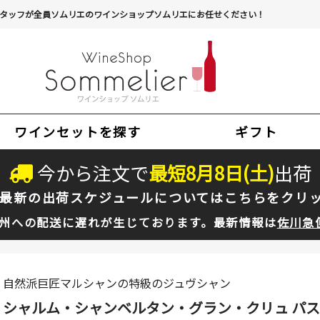
タッフが全員ソムリエのワインショップソムリエにお任せください！
ワインセットを探す
ギフト
今から注文で
最短
8
月
8
日(
土
)
出荷
最新の出荷スケジュールについては
こちらをクリ
州への配送に遅れが生じております。最新情報は
佐川急
自然派巨匠マルシャンの特級のジュヴシャン
シャルム・シャンベルタン・グラン・クリュ パスカ