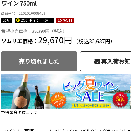
ワイン 750ml
商品番号：2101010008418
品切
296 ポイント
進呈
15
%OFF
希望小売価格：38,390円（税込）
29,670円
ソムリエ価格：
（税込32,637円）
売り切れました
再入荷お知
⇒特設会場はコチラ
ワイン名（原語）
シャルム・シャンベルタン・グラン・クリ