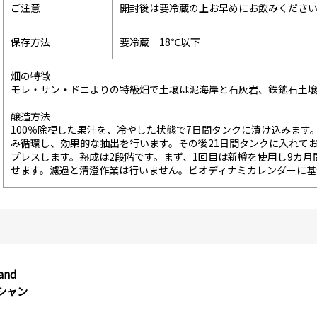
ご注意
開封後は要冷蔵の上お早めにお飲みくださ
保存方法
要冷蔵 18℃以下
畑の特徴
モレ・サン・ドニよりの特級畑で土壌は泥海岸と石灰岩、鉄鉱石土
醸造方法
100％除梗した果汁を、冷やした状態で7日間タンクに漬け込みます
み循環し、効果的な抽出を行います。その後21日間タンクに入れて
プレスします。熟成は2段階です。まず、1回目は新樽を使用し9カ月
せます。濾過と清澄作業は行いません。ビオディナミカレンダーに基
and
シャン