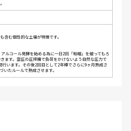
い。
壌も含む個性的な土壌が特徴です。
。アルコール発酵を始める為に一日2回「粕帽」を破ってもろ
おきます。空圧の圧搾機で負荷をかけないよう自然な圧力で
間行います。その後2回目として2年樽でさらに9ヶ月熟成さ
づいたルールで熟成させます。