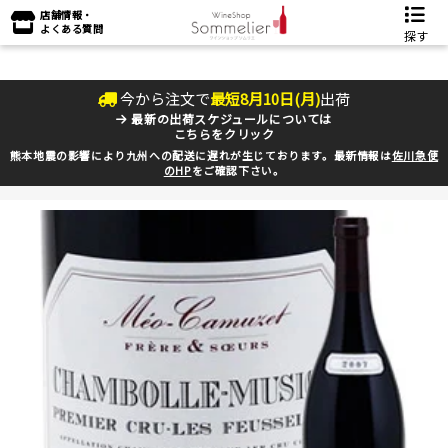
店舗情報・
よくある質問
探す
今から注文で
最短
8
月
10
日(
月
)
出荷
最新の出荷スケジュールについては
こちらをクリック
熊本地震の影響により九州への配送に遅れが生じております。最新情報は
佐川急便
のHP
をご確認下さい。