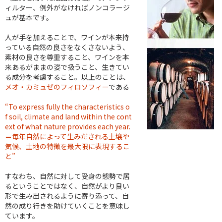
ィルター、例外がなければノンコラージ
ュが基本です。
人が手を加えることで、ワインが本来持
っている自然の良さをなくさないよう、
素材の良さを尊重すること、ワインを本
来あるがままの姿で扱うこと、生きてい
る成分を考慮すること。以上のことは、
メオ・カミュゼのフィロソフィー
である
“To express fully the characteristics o
f soil, climate and land within the cont
ext of what nature provides each year.
＝毎年自然によって生みだされる土壌や
気候、土地の特徴を最大限に表現するこ
と”
すなわち、自然に対して受身の態勢で居
るということではなく、自然がより良い
形で生み出されるように寄り添って、自
然の成り行きを助けていくことを意味し
ています。