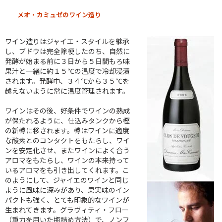
メオ・カミュゼのワイン造り
ワイン造りはジャイエ・スタイルを継承
し、ブドウは完全除梗したのち、自然に
発酵が始まる前に３日から５日間もろ味
果汁と一緒に約１５℃の温度で冷却浸漬
されます。発酵中、３４℃から３５℃を
越えないように常に温度管理されます。
ワインはその後、好条件でワインの熟成
が保たれるように、仕込みタンクから樫
の新樽に移されます。樽はワインに適度
な酸素とのコンタクトをもたらし、ワイ
ンを安定化させ、またワインによく合う
アロマをもたらし、ワインの本来持って
いるアロマをも引き出してくれます。こ
のようにして、ジャイエのワインと同じ
ように風味に深みがあり、果実味のイン
パクトも強く、とても印象的なワインが
生まれてきます。グラヴィティ・フロー
（重力を用いた瓶詰め方法）で、ノンフ