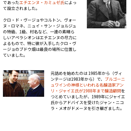
であった
エチエンヌ・カミュゼ氏
によっ
て設立されました。
クロ・ド・ヴージョやコルトン、ヴォー
ヌ・ロマネ、ニュイ・サン・ジョルジュ
の特級、1級、村名など、一連の素晴ら
しいアペラシオンはエチエンヌの尽力に
よるもので、特に彼が入手したクロ・ヴ
ージョのブドウ畑は最良の場所に位置し
ていました。
元詰めを始めたのは 1985年から（ヴィ
ンテージは1983年から）で、
ブルゴーニ
ュワインの神様といわれる名醸造家アン
リ・ジャイエ氏が1988年まで醸造顧問
を
つとめていましたが、1989年にジャイエ
氏からアドバイスを受けたジャン・ニコ
ラ・メオがドメーヌを引き継ぎました。