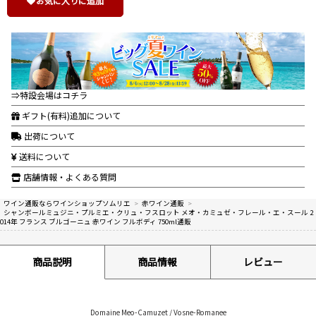
お気に入りに追加
⇒特設会場はコチラ
ギフト(有料)追加について
出荷について
送料について
店舗情報・よくある質問
ワイン通販ならワインショップソムリエ
>
赤ワイン通販
>
シャンボールミュジニ・プルミエ・クリュ・フスロット メオ・カミュゼ・フレール・エ・スール 2
014年 フランス ブルゴーニュ 赤ワイン フルボディ 750ml通販
商品説明
商品情報
レビュー
Domaine Meo-Camuzet / Vosne-Romanee