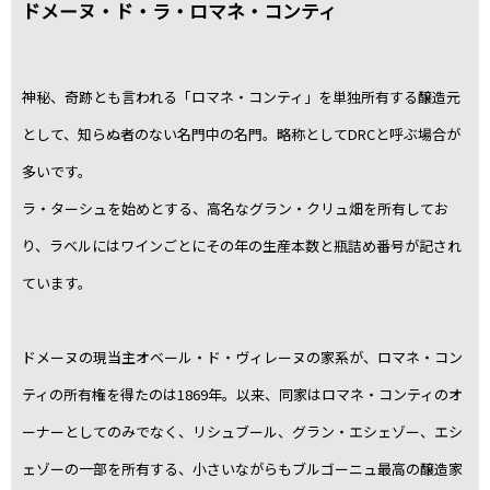
ドメーヌ・ド・ラ・ロマネ・コンティ
神秘、奇跡とも言われる「ロマネ・コンティ」を単独所有する醸造元
として、知らぬ者のない名門中の名門。略称としてDRCと呼ぶ場合が
多いです。
ラ・ターシュを始めとする、高名なグラン・クリュ畑を所有してお
り、ラベルにはワインごとにその年の生産本数と瓶詰め番号が記され
ています。
ドメーヌの現当主オベール・ド・ヴィレーヌの家系が、ロマネ・コン
ティの所有権を得たのは1869年。以来、同家はロマネ・コンティのオ
ーナーとしてのみでなく、リシュブール、グラン・エシェゾー、エシ
ェゾーの一部を所有する、小さいながらもブルゴーニュ最高の醸造家