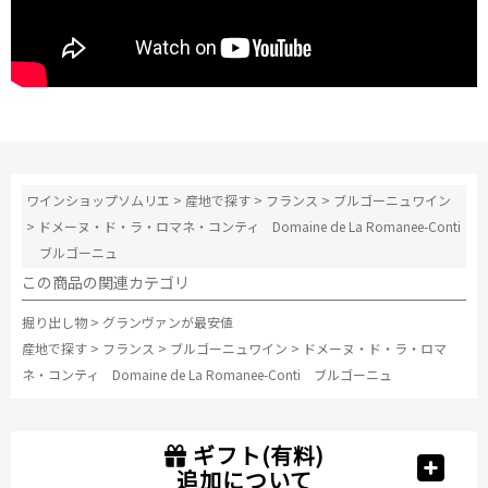
ワインショップソムリエ
>
産地で探す
>
フランス
>
ブルゴーニュワイン
>
ドメーヌ・ド・ラ・ロマネ・コンティ Domaine de La Romanee-Conti
ブルゴーニュ
この商品の関連カテゴリ
掘り出し物
>
グランヴァンが最安値
産地で探す
>
フランス
>
ブルゴーニュワイン
>
ドメーヌ・ド・ラ・ロマ
ネ・コンティ Domaine de La Romanee-Conti ブルゴーニュ
ギフト(有料)
追加について