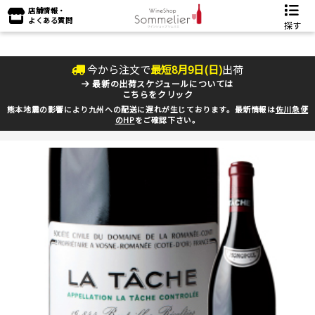
店舗情報・
よくある質問
探す
今から注文で
最短
8
月
9
日(
日
)
出荷
最新の出荷スケジュールについては
こちらをクリック
熊本地震の影響により九州への配送に遅れが生じております。最新情報は
佐川急便
のHP
をご確認下さい。