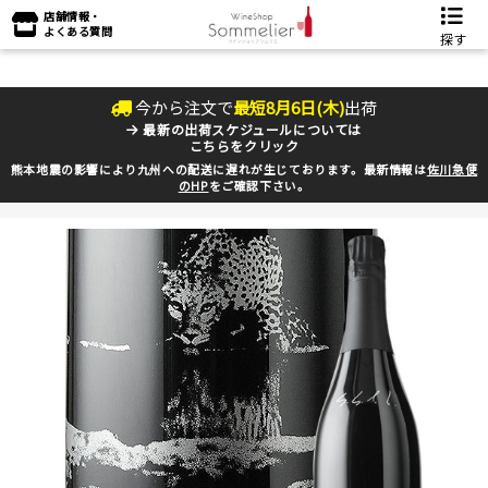
店舗情報・
よくある質問
探す
今から注文で
最短
8
月
6
日(
木
)
出荷
最新の出荷スケジュールについては
こちらをクリック
熊本地震の影響により九州への配送に遅れが生じております。最新情報は
佐川急便
のHP
をご確認下さい。