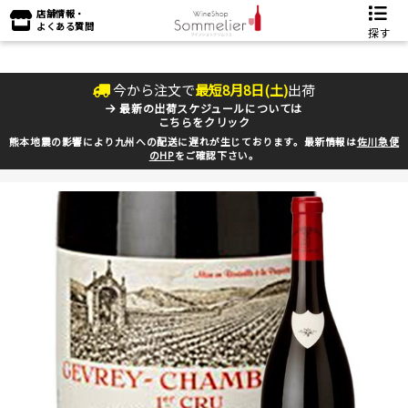
店舗情報・
よくある質問
探す
今から注文で
最短
8
月
8
日(
土
)
出荷
最新の出荷スケジュールについては
こちらをクリック
熊本地震の影響により九州への配送に遅れが生じております。最新情報は
佐川急便
のHP
をご確認下さい。