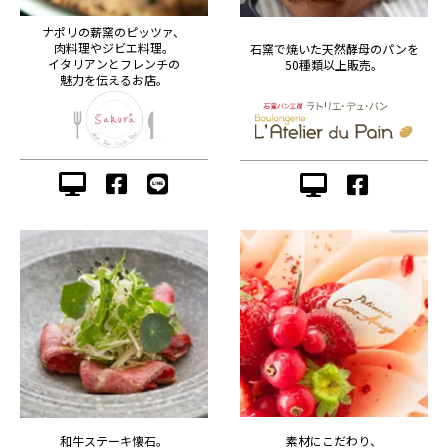
ナポリの薪窯のピッツァ、
肉料理やジビエ料理。
石窯で焼いた天然酵母のパンを
イタリアンとフレンチの
50種類以上販売。
魅力を伝えるお店。
素材にこだわり、
和牛ステーキ懐石。