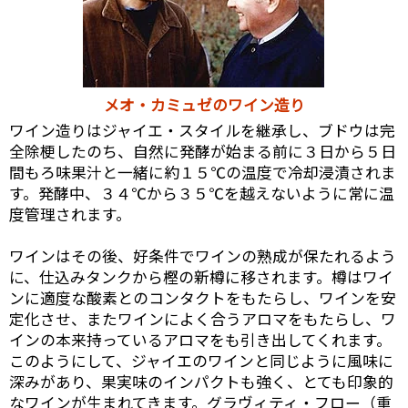
メオ・カミュゼのワイン造り
ワイン造りはジャイエ・スタイルを継承し、ブドウは完
全除梗したのち、自然に発酵が始まる前に３日から５日
間もろ味果汁と一緒に約１５℃の温度で冷却浸漬されま
す。発酵中、３４℃から３５℃を越えないように常に温
度管理されます。
ワインはその後、好条件でワインの熟成が保たれるよう
に、仕込みタンクから樫の新樽に移されます。樽はワイ
ンに適度な酸素とのコンタクトをもたらし、ワインを安
定化させ、またワインによく合うアロマをもたらし、ワ
インの本来持っているアロマをも引き出してくれます。
このようにして、ジャイエのワインと同じように風味に
深みがあり、果実味のインパクトも強く、とても印象的
なワインが生まれてきます。グラヴィティ・フロー（重