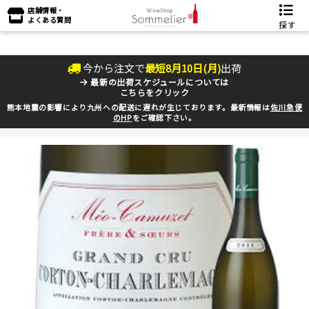
店舗情報・
よくある質問
探す
今から注文で
最短
8
月
10
日(
月
)
出荷
最新の出荷スケジュールについては
こちらをクリック
熊本地震の影響により九州への配送に遅れが生じております。最新情報は
佐川急便
のHP
をご確認下さい。