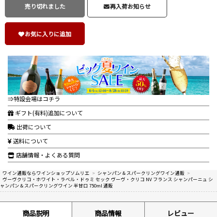
売り切れました
再入荷お知らせ
お気に入りに追加
⇒特設会場はコチラ
ギフト(有料)追加について
出荷について
送料について
店舗情報・よくある質問
ワイン通販ならワインショップソムリエ
>
シャンパン＆スパークリングワイン通販
>
ヴーヴクリコ・ホワイト・ラベル・ドゥミ セック ヴーヴ・クリコ NV フランス シャンパーニュ シ
ャンパン＆スパークリングワイン 半甘口 750ml 通販
商品説明
商品情報
レビュー