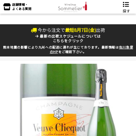
店舗情報・
よくある質問
探す
今から注文で
最短
8
月
7
日(
金
)
出荷
最新の出荷スケジュールについては
こちらをクリック
熊本地震の影響により九州への配送に遅れが生じております。最新情報は
佐川急便
のHP
をご確認下さい。